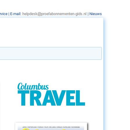
rvice
| E-mail:
|
Nieuws