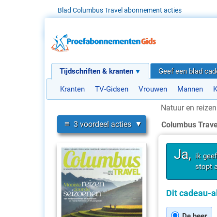
Blad Columbus Travel abonnement acties
Tijdschriften & kranten
Geef een blad ca
Kranten
TV-Gidsen
Vrouwen
Mannen
K
Natuur en reizen
≡
3 voordeel acties
Columbus Trav
Ja,
ik gee
stopt 
Dit cadeau-a
De heer