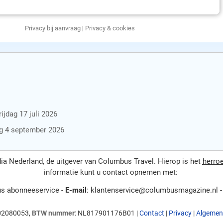
Privacy bij aanvraag
|
Privacy & cookies
jdag 17 juli 2026
ag 4 september 2026
a Nederland, de uitgever van Columbus Travel. Hierop is het
herro
informatie kunt u contact opnemen met:
 abonneeservice -
E-mail
: klantenservice@columbusmagazine.nl 
 02080053,
BTW nummer
: NL817901176B01 |
Contact
|
Privacy
|
Algemen