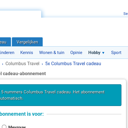
Se
deau
Vergelijken
inderen
Kennis
Wonen & tuin
Opinie
Hobby
Sport
Columbus Travel
5x Columbus Travel cadeau
›
›
el cadeau-abonnement
f 5 nummers Columbus Travel cadeau. Het abonnement
automatisch.
bonnement is voor:
Mevrouw