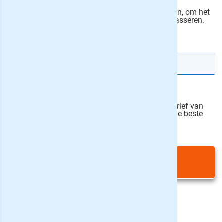
Ik machtig Pijper Media, de uitgever van Zeilen, om het
bedrag automatisch van mijn rekening te incasseren.
actievoorwaarden
IBAN rekeningnummer
Veilig bestellen
Ja, ik schrijf mij in voor de wekelijkse nieuwsbrief van
onze partner Bladen.nl en blijf op de hoogte van de beste
deals
Privacy bij aanvraag
|
Privacy & cookies