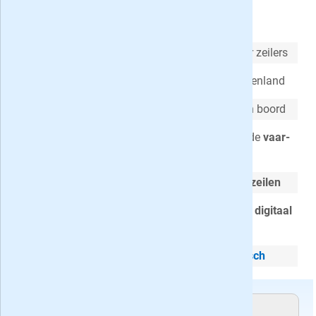
Zeilen cadeau geven
Hét maandblad voor zeilers, gemaakt door zeilers
(Nieuwe)
vaargebieden
in binnen- en buitenland
Technische
en
praktische
zaken voor aan boord
Inzicht in nieuwe boten en producten met de
vaar-
en producttesten
Nieuws en achtergronden over
wedstrijdzeilen
Extra
: Als abonnee lees je Zeilen ook
gratis digitaal
op je tablet!
Cadeau abonnement stopt automatisch