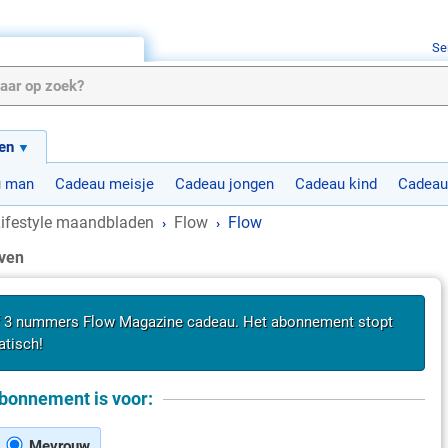
Se
en
u man
Cadeau meisje
Cadeau jongen
Cadeau kind
Cadeau
ifestyle maandbladen
Flow
Flow
›
›
ven
f 3 nummers Flow Magazine cadeau. Het abonnement stopt
tisch!
bonnement is voor:
Mevrouw