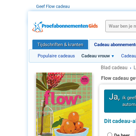
Geef Flow cadeau
Tijdschriften & kranten
Cadeau abonnement
Populaire cadeaus
Cadeau vrouw
Cadea
Blad cadeau
L
›
Flow cadeau ge
Ja,
ik gee
automa
Dit cadeau-a
De heer