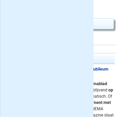
52%.
4,-
Nú slechts
Abonnement aanvragen
MAX Magazine
12x MAX Magazine
12,90 + MAX Jubileum
Bigshopper
Neem MAX Magazine, het
programmablad
van Omroep MAX
, nu 12 weken vrijblijvend
op
proef
. Het abonnement stopt automatisch. Of
kies voor een voordelig
jaarabonnement met
tot 58% korting
en naar keuze een HEMA
cadeaubon of 2 E-books! MAX Magazine staat