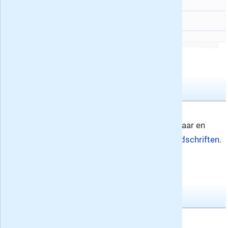
Denksport Cijfercode 3*
496
Denksport Japanse Puzzels 3*
243
Driewekelijkse bladen
vtwonen nr. 8
Nummer 8
vtwonen verschijnt 16x per jaar en
vindt u in de rubriek
woontijdschriften
.
Tweewekelijkse bladen
Mijn Geheim nr. 16
Nummer 16