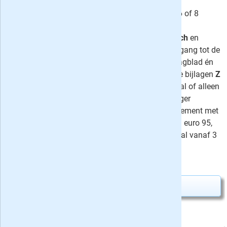
AD aanbieding: lees de krant nu 4, 6 of 8
weken voor slechts 4 euro. Het
proefabonnement stopt automatisch
en
omvat naast de
papieren krant
toegang tot de
digitale
versie van het Algemeen Dagblad én
op zaterdag
Mezza Magazine
en de bijlagen
Z
& Zo
. Kiezen voor zaterdag + digitaal of alleen
digitaal is ook mogelijk. Het AD langer
proberen? Kies dan voor een abonnement met
korting: Zaterdag + Digitaal vanaf 3 euro 95,
Compleet vanaf 5 euro 95 en Digitaal vanaf 3
euro 50 per week.
4,-
Nú slechts
Abonnement aanvragen