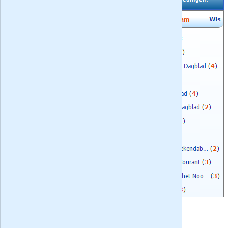
binnen elke categorie gebruik
maken van handige filters. Hiermee
wordt u geholpen om abonnement
aanbiedingen op naam van het
blad (u wilt bijvoorbeeld alleen zien
wat
de huidige Volkskrant acties
zijn of die van het Parool, Trouw of
het AD,
welke aanbiedingen de
Telegraaf heeft
, of u twijfelt tussen
Margriet, Plus Magazine, JAN of
Linda), voorwaarden
(
proefabonnement
of
kado
abonnement
; beiden automatisch
aflopend of
kwartaal-, halfjaar- of
jaar abonnement
met een vaste
looptijd) en tenslotte, niet
onbelangrijk, op prijs te zoeken en
vinden.