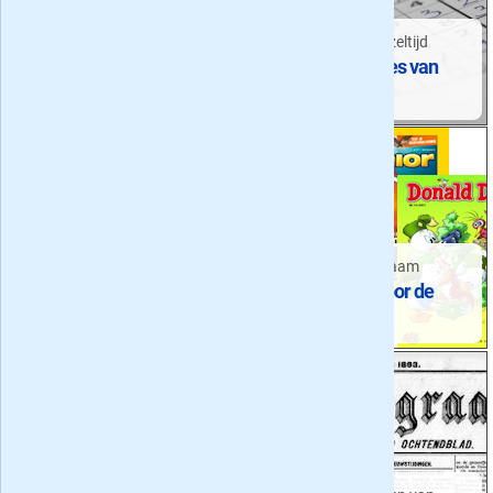
dagbladen
Prijs van een
Wintertijd = puzzeltijd
zaterdagabonnement op
De puzzelboekjes van
de krant
Denksport
Tijdschriften voor
Lezen: lekker leerzaam
vakantieliefhebbers en
Kinderbladen voor de
reislustigen
De leukste reisbladen
meivakantie
Voor jezelf of als cadeau