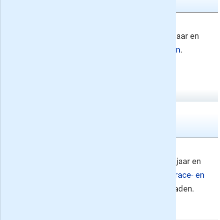
TV Krant nr. 33
Nummer 33
TV Krant verschijnt 52x per jaar en
vindt u in de rubriek
tv gidsen
.
Bladen die verschenen op
vrijdag
7 augustus
Tweemaandelijkse bladen
Procycling nr. 5
Nummer 5
Procycling verschijnt 6x per jaar en
vindt u in de rubrieken
fiets, race- en
mtb tijdschriften
en sportbladen.