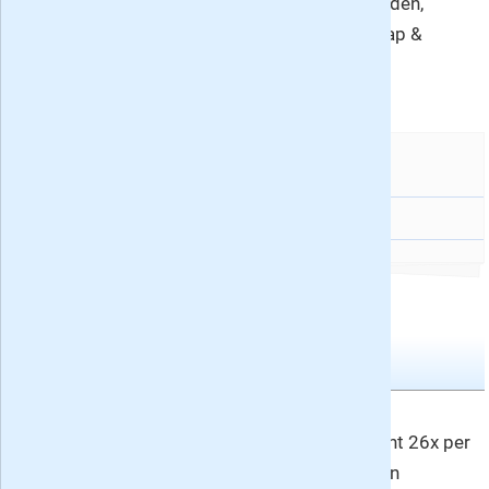
jeugdtijdschriften
, kinderbladen,
meidenbladen en wetenschap &
kennis.
En verder:
Donald Duck Extra
8
Tweewekelijkse bladen
Donald Duck Junior nr. 17
Nummer 17
Donald Duck Junior verschijnt 26x per
jaar en vindt u in de rubrieken