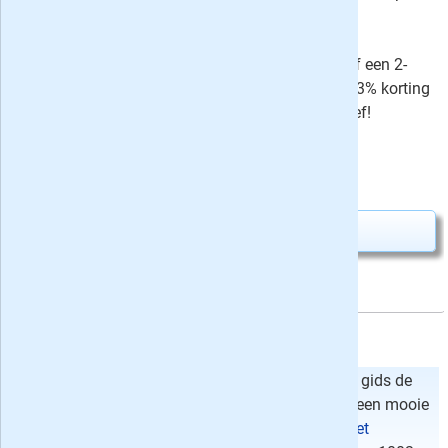
week. Het proefabonnement stopt
automatisch! Of kies voor een
jaarabonnement met 35% korting of een 2-
jarig abonnement met maar liefst 43% korting
t.o.v. het normale abonnementstarief!
Uw besparing:
5,05
18,95
Van
voor
24,00
Abonnement aanvragen
Uitgebreide keus, ook aan abonnementsvormen
Of u nu op zoek bent naar de tv gids TVFilm, de tv gids de
VPRO Gids of
het blad de VARAgids
, u vindt altijd een mooie
aanbieding bij ons. Ook voor de krant Kidsweek,
het