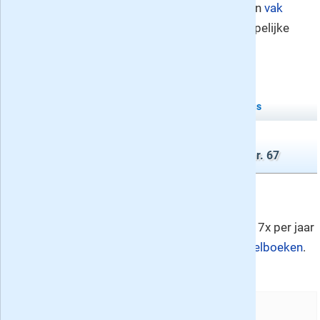
jaar en vindt u in de rubrieken
vak
tijdschriften
en wetenschappelijke
bladen.
Tijdschriften die verschenen op
donderdag
6 augustus
Tweemaandelijkse bladen
Denksport Woordzoeker 3* Miljoenenzoekers nr. 67
Nummer 67
Denksport Woordzoeker 3*
Miljoenenzoekers verschijnt 7x per jaar
en vindt u in de rubriek
puzzelboeken
.