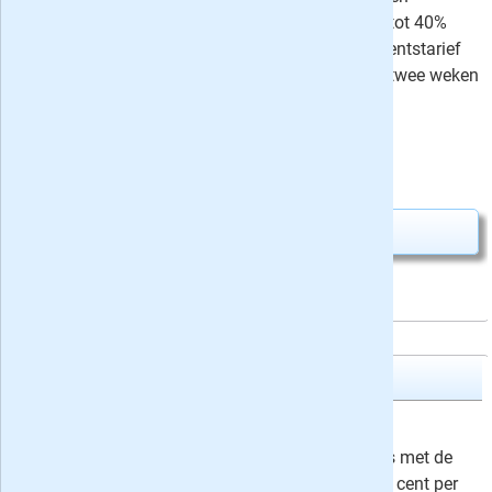
abonnement van 1, 2 of 3 jaar met tot 40%
korting t.o.v. het normale abonnementstarief
en ontvang de nieuwe editie iedere twee weken
automatisch in de bus!
Uw besparing:
5,37
7,50
Van
voor
12,87
Abonnement aanvragen
VARAgids
12 weken VARAgids
18,95
Maak nu 12 weken voordelig kennis met de
VARAgids voor slechts 1 euro en 58 cent per