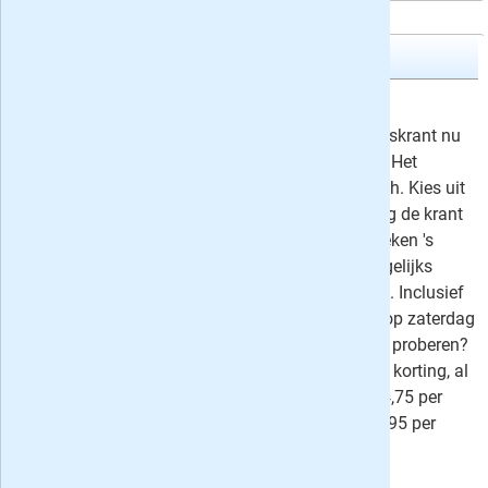
Volkskrant
4, 6 of 8 weken de Volkskrant
Volkskrant actie: lees deze kwaliteitskrant nu
4, 6 of 8 weken voor slechts 4 euro! Het
proefabonnement stopt automatisch. Kies uit
4 weken van maandag t/m zaterdag de krant
op papier en dagelijks digitaal, 6 weken 's
zaterdags de krant op papier en dagelijks
digitaal of 8 weken volledig digitaal. Inclusief
onbeperkt toegang tot artikelen en op zaterdag
Volkskrant Magazine. De VK langer proberen?
Kies dan voor een abonnement met korting, al
vanaf 3,95 per week voor Digitaal, 4,75 per
week voor Zaterdag + Digitaal en 6,95 per
week voor
Compleet
.
4,-
Nú slechts