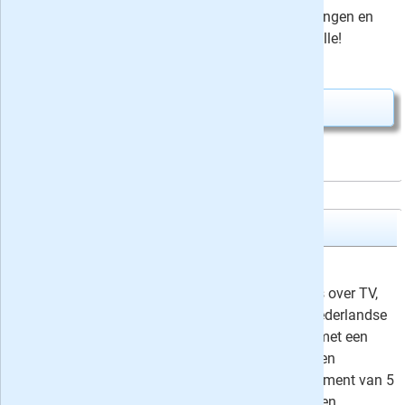
Libelle Specials
. Bekijk de aanbiedingen en
bestel direct op de website van Libelle!
12,-
Nú slechts
Abonnement aanvragen
TVFilm
10 weken TVFilm
7,50
TVFilm is de
dikste tvgids
met alles over TV,
film en home entertainment. Alle Nederlandse
zenders overzichtelijk op 1 pagina met een
dagelijks filmoverzicht
. Neem nu een
automatisch aflopend proefabonnement van 5
nummers (10 weken) of kies voor een