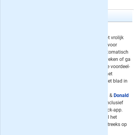
favoriete dagblad, tvgids of tijdschrift!
Donald Duck Weekblad
4x Donald Duck
12,-
Lees Donald Duck, al sinds 1952 hét vrolijk
weekblad, nu voordelig met korting voor
nieuwe abonnees. Kies voor een automatisch
aflopend proefabonnement van 4 weken of ga
direct voor één van de aantrekkelijke voordeel-
abonnement aanbiedingen: alleen het
weekblad op
papier én digitaal
of het blad in
combinatie met
Donald Duck Extra
(Dubbelduck)
of Donald Duck Extra &
Donald
Duck Pockets (De Hele Mikmak)
! Inclusief
volledige toegang tot de Donald Duck-app.
Bekijk alle acties hieronder en bestel het
abonnement van jouw keuze rechtstreeks op
de site van Donald Duck!