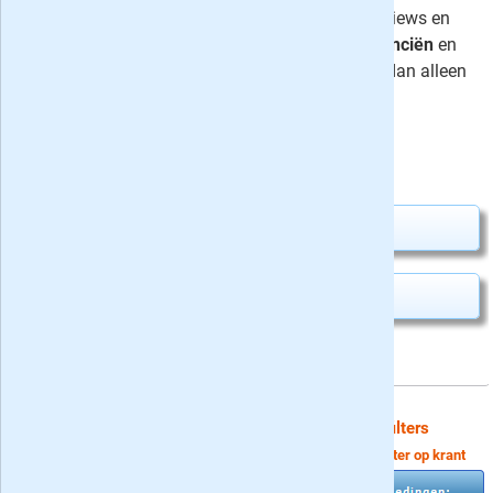
iedere week boordevol acties, interviews en
artikelen over o.a.
gezondheid
,
financiën
en
levensvragen
en is daarmee meer dan alleen
een omroepblad.
Uw besparing:
3,23
12,90
Van
voor
16,13
Abonnement aanvragen
MAX Magazine kado geven
Tip: kies uw abonnement door gebruik te maken van filters
Voorbeeld van filter op krant
Om het abonnement van uw keuze
makkelijk te kunnen vinden kunt u