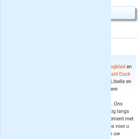
Abonnement aanvragen
Regelmatig nieuwe kortingsacties
Op Proefabonnementen-Gids.nl vindt u de beste
aanbiedingen van kranten als
het AD Algemeen Dagblad
en
dagbladen als
de Volkskrant
en het tijdschrift
Donald Duck
Weekblad
, het blad MAX Magazine, het tijdschrift Libelle en
de krant Trouw Dagblad
, maar ook acties van andere
vrouwenbladen, mannenbladen, kinderbladen,
programmabladen, nieuwsbladen en opiniebladen. Ons
aanbod wisselt zeer regelmatig, kom dus regelmatig langs
om te kijken of er een proefabonnement of abonnement met
korting en/of welkomstkado voor nieuwe abonnees voor u
tussen zit. Zo mist u geen enkele kortingsactie van uw