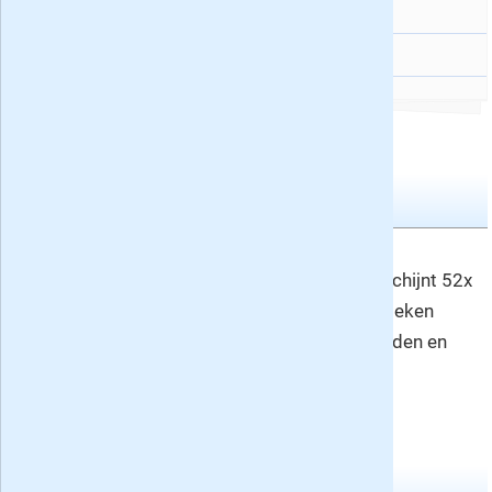
Veronica Superguide
33
TrosKompas
33
Weekbladen
Donald Duck Weekblad nr. 33
Nummer 33
Donald Duck Weekblad verschijnt 52x
per jaar en vindt u in de rubrieken
jeugdtijdschriften
, kinderbladen en
stripbladen.
Wekelijkse tv bladen