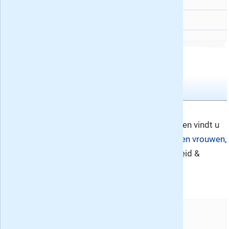
En verder:
Elegance
5
Maandbladen
Flow nr. 7
Nummer 7
Flow verschijnt 10x per jaar en vindt u
in de rubrieken
lifestylebladen vrouwen
,
vrouwenbladen en gezondheid &
wellness.
En verder: