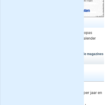
De digitale archieven van
De beste woonbladen
dagbladen
acties van het voorjaar
Historische kranten
Tijdschriften kalender
van week 32 en 33
W
elke bladen verschijnen vandaag of zijn zopas
uitgekomen? Onze handige tijdschriftenkalender
laat het zien:
Morgen,
dinsdag
11 augustus
, verschijnen de volgende magazines
en programmabladen:
Maandbladen
Quest Junior nr. 7
Nummer 7
Quest Junior verschijnt 10x per jaar en
vindt u in de rubrieken