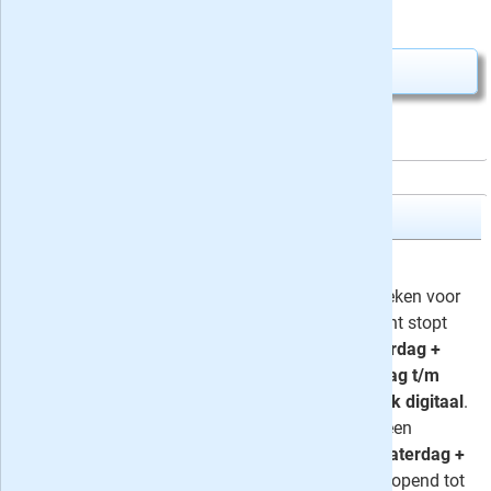
12,-
Nú slechts
Abonnement aanvragen
Trouw Dagblad
4, 6 of 8 weken Trouw
Lees Trouw Dagblad nu 4, 6 of 8 weken voor
slechts 4 euro. Het proefabonnement stopt
automatisch. U kunt kiezen uit
zaterdag +
digitaal
,
volledig digitaal
of
maandag t/m
zaterdag op papier en de hele week digitaal
.
Liever langer lezen? Kies dan voor een
voordeel-abonnement:
Compleet
,
Zaterdag +
Digitaal
of
Digitaal
- met korting oplopend tot