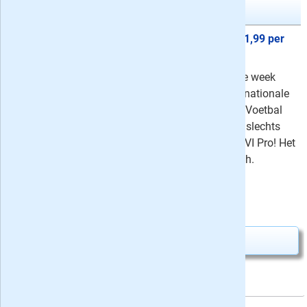
Voetbal International
3 maanden VI weekblad + VI Pro
21,99 per
maand
Voetbal International houdt je iedere week
volledig op de hoogte van de (inter)nationale
voetbalcompetities. Lees weekblad Voetbal
International nu drie maanden voor slechts
5,07 per week inclusief toegang tot VI Pro! Het
proefabonnement stopt automatisch.
Uw besparing:
18,40
5,07
Slechts
per tijdschrift
Abonnement aanvragen