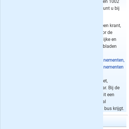
tijdschrift vtwonen
, het blad Voetbal International en 1002
aanbiedingen van plusminus 269 andere bladen kunt u bij
ons terecht.
Gaat het om een krant,
dan zijn er voor de
meeste landelijke en
regionale dagbladen
veelal ook
weekendabonnementen,
zaterdagabonnementen
en digitale
abonnementen
waarbij u de krant op uw iPad, tablet,
smartphone of PC/Mac computer leest beschikbaar. Bij de
laatste vorm kunt u in de meeste gevallen kiezen uit een
volledig digitaal krantenabonnement of een digitaal
abonnement waarbij u zaterdag de krant ook in de bus krijgt.
VPRO Gids