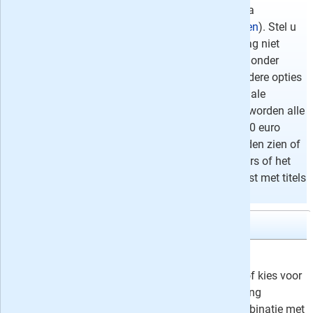
De filter opties vindt u binnen elke categorie pagina
(bijvoorbeeld
programmabladen
of
autotijdschriften
). Stel u
wilt een proefabonnement op een tv gids en dit mag niet
meer dan 10 euro kosten. In het filter menu kiest u onder
Soort abonnement
voor 'proefabonnement' (de andere opties
vinkt u niet aan) en onder
Prijs
schuift u de maximale
abonnementsprijs terug naar 10 euro. Vervolgens worden alle
proefabonnementen op tv gidsen tussen de 0 en 10 euro
weergegeven. Wilt u vervolgens toch weer alle bladen zien of
enkele filters ongedaan maken dan kunt u alle filters of het
betreffende filter verwijderen door boven aan de lijst met titels
op het corresponderende rode kruisje te klikken.
Libelle
4x Libelle
12,-
Neem Libelle nu 4 weken op proef of kies voor
een voordeel-abonnement met korting
oplopend tot 54%, eventueel in combinatie met