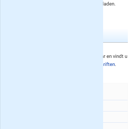
kindertijdschriften
en stripbladen.
Weekbladen
Libelle nr. 33
Nummer 33
Libelle verschijnt 52x per jaar en vindt u
in de rubriek
vrouwentijdschriften
.
En verder:
Vriendin
33
Margriet
33