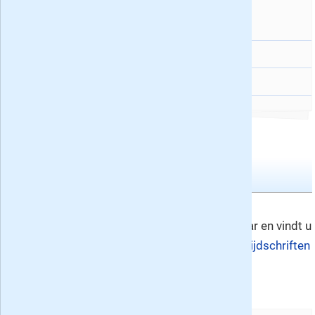
En verder:
Helden Magazine
83
Heaven
5
Maandbladen
Historia nr. 9
Nummer 9
Historia verschijnt 9x per jaar en vindt u
in de rubrieken
historische tijdschriften
en hobbytijdschriften.