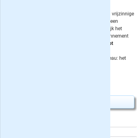
10x VPRO Gids
10,-
Maak kennis met de VPROGids, een vrijzinnige
TV Gids vol
interessante artikelen
, een
uitgebreid filmoverzicht
en natuurlijk het
programmaoverzicht. Het proefabonnement
van naar keuze 10 of 26 weken
stopt
automatisch
. Of kies voor een
jaarabonnement met welkomstcadeau: het
boek
Geld als water
!
Uw besparing:
7,75
10,-
Van
voor
17,75
Abonnement aanvragen