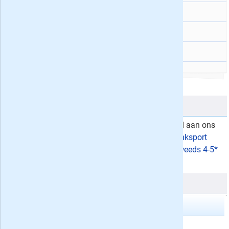
EW magazine
32
Story
32
Autoweek
32
Nieuwe titels
D
e laatste
nieuwe bladen
die zijn toegevoegd aan ons
assortiment zijn:
Motorrijder Magazine
,
Denksport
Filippine 4-5* Expert
,
Varkensbedrijf
,
Denksport Zweeds 4-5*
en
De Loonwerker
.
Populaire bladen
AD Algemeen Dagblad
4, 6 of 8 weken het AD