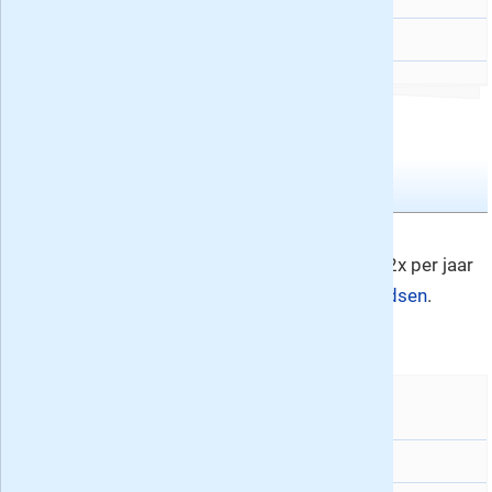
Flair
33
Donald Duck
33
Wekelijkse tv bladen
MAX Magazine nr. 33/34
Nummer 33/34
MAX Magazine verschijnt 52x per jaar
en vindt u in de rubriek
tv gidsen
.
En verder:
Televizier
33