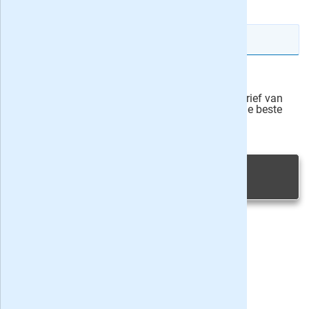
IBAN rekeningnummer
Veilig bestellen
Ja, ik schrijf mij in voor de wekelijkse nieuwsbrief van
onze partner Bladen.nl en blijf op de hoogte van de beste
deals
Privacy bij aanvraag
|
Privacy & cookies