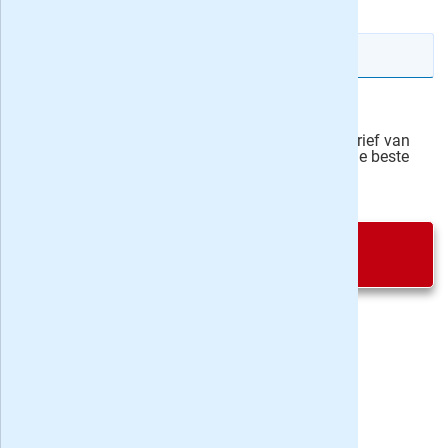
IBAN rekeningnummer
Veilig bestellen
Ja, ik schrijf mij in voor de wekelijkse nieuwsbrief van
onze partner Bladen.nl en blijf op de hoogte van de beste
deals
Privacy bij aanvraag
|
Privacy & cookies