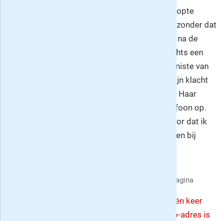
proefabbonementen die ik tot nog toe had, stopte
vanzelf na de proefperiode. Nieuwe Revu zet -zonder dat
expliciet te vermelden- het proefabbonement na de
periode om in een gewoon abbonement. Slechts een
vage zin onderaan verwijst hiernaar. De telefoniste van
Sanoma uitgevers reageert onbeschoft op mijn klacht
en doet geen enkele moeite iets uit te leggen. Haar
verweer: ik neem hier ook alleen maar de telefoon op.
Die domheid en onvriendelijkheid zorgen ervoor dat ik
niet meer snel een proefabbonement zal nemen bij
Sanoma.
Eerste recensie pagina
•
Laatste recensie pagina
Om het systeem niet te overbelasten kun je één keer
per 5 minuten een recensie posten. Met het ip-adres is