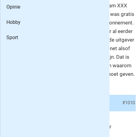
mijn Amsterdam XXX
Opinie
horloge. Deze was gratis
Hobby
bij een jaar abonnement.
Ik heb hierover al eerder
Sport
gemaild naar de uitgever
maar ze doen net alsof
ze niet thuis zijn. Dat is
de enige reden waarom
ik hier een 1 moet geven.
lees meer
»
02.
#1010
R. van der Molen over
Revu
, cijfer:
1
Ik ben tevreden over het blad, maar vind dat er
onduidelijke informatie wordt gegeven. Alle