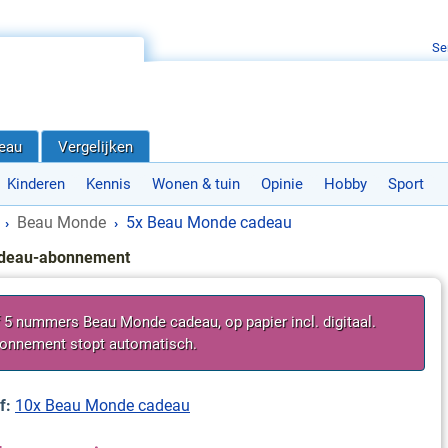
Se
deau
Vergelijken
Kinderen
Kennis
Wonen & tuin
Opinie
Hobby
Sport
Beau Monde
5x Beau Monde cadeau
›
›
deau-abonnement
f 5 nummers Beau Monde cadeau, op papier incl. digitaal.
onnement stopt automatisch.
f:
10x Beau Monde cadeau