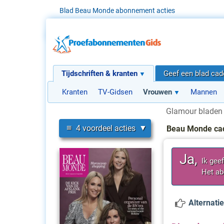
Blad Beau Monde abonnement acties
Tijdschriften & kranten
Geef een blad ca
Kranten
TV-Gidsen
Vrouwen
Mannen
Glamour bladen
≡
4 voordeel acties
Beau Monde ca
Ja,
Ik gee
Het ab
Alternatie