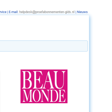
rvice
| E-mail:
|
Nieuws