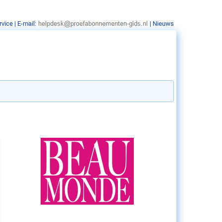
rvice
| E-mail:
|
Nieuws