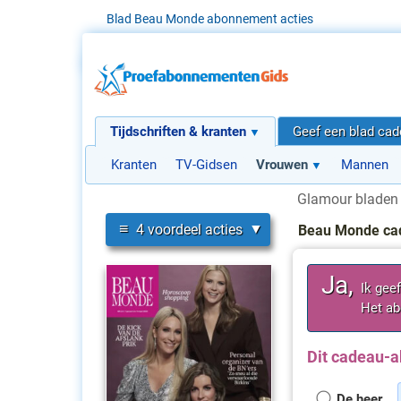
Blad Beau Monde abonnement acties
Tijdschriften & kranten
Geef een blad ca
Kranten
TV-Gidsen
Vrouwen
Mannen
Glamour bladen
≡
4 voordeel acties
Beau Monde ca
Ja,
Ik gee
Het ab
Dit cadeau-a
De heer