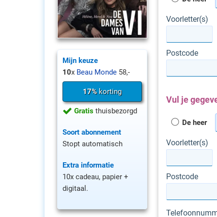
Voorletter(s)
Postcode
Mijn keuze
10
x
Beau Monde
58,-
17%
korting
Vul je gegeve
Gratis
thuisbezorgd
De heer
Soort abonnement
Voorletter(s)
Stopt automatisch
Extra informatie
Postcode
10x cadeau, papier +
digitaal.
Telefoonnumm