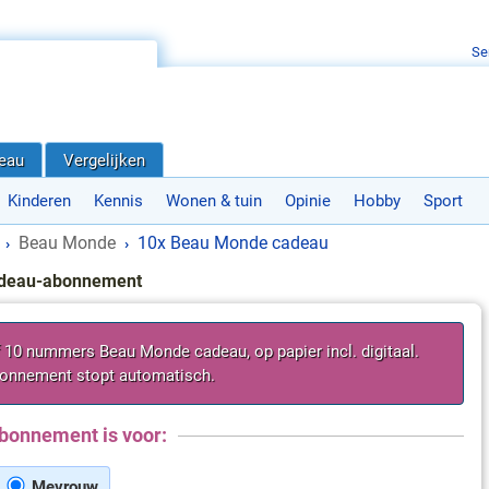
Se
deau
Vergelijken
Kinderen
Kennis
Wonen & tuin
Opinie
Hobby
Sport
Beau Monde
10x Beau Monde cadeau
›
›
deau-abonnement
f 10 nummers Beau Monde cadeau, op papier incl. digitaal.
onnement stopt automatisch.
bonnement is voor:
Mevrouw