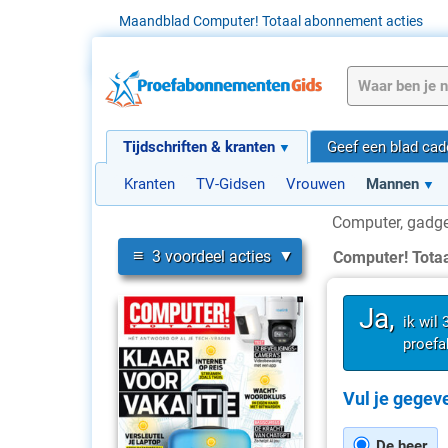
Maandblad Computer! Totaal abonnement acties
Tijdschriften & kranten
Geef een blad ca
Kranten
TV-Gidsen
Vrouwen
Mannen
Computer, gadge
≡
3 voordeel acties
Computer! Tota
Ja,
ik wil
proefa
Vul je gegeve
De heer