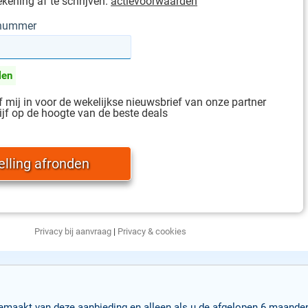
ekening af te schrijven.
actievoorwaarden
gnummer
len
jf mij in voor de wekelijkse nieuwsbrief van onze partner
ijf op de hoogte van de beste deals
Privacy bij aanvraag
|
Privacy & cookies
gemaakt van deze aanbieding en alleen als u de afgelopen 6 maand