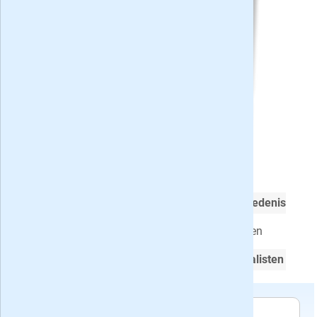
KIJK Geschiedenis met korting
Voor mensen met een
passie voor geschiedenis
Vanaf het stenen tijdperk tot het heden
Geschreven door
gerenommeerde journalisten