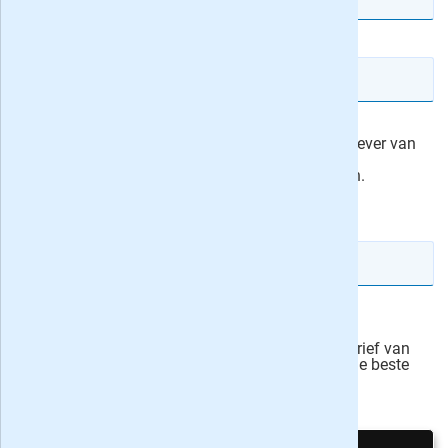
E-mailadres
Ik machtig Roularta Media Nederland, de uitgever van
KIJK Geschiedenis, om het abonnementsgeld
automatisch van mijn rekening af te schrijven.
actievoorwaarden
IBAN rekeningnummer
Veilig bestellen
Ja, ik schrijf mij in voor de wekelijkse nieuwsbrief van
onze partner Bladen.nl en blijf op de hoogte van de beste
deals