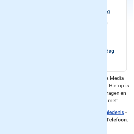
Voorwaarden
Het abonnement loopt tot wederopzegging
Recente edities van het blad KIJK Geschiedenis
Huidig nummer: 5/6, verschenen op
vrijdag 26 juni 2026
Volgend nummer: 7, verschijnt op vrijdag
11 september 2026
Deze overeenkomst gaat u aan met Roularta Media
Nederland, de uitgever van KIJK Geschiedenis. Hierop is
het
herroepingsrecht
van toepassing. Voor vragen en
meer informatie kunt u contact opnemen met:
Klantenservice:
Abonneeservice KIJK/Geschiedenis
-
E-mail
: klantenservice@kijkgeschiedenis.nl -
Telefoon
:
020 - 894 7489