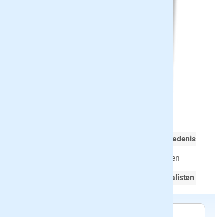
KIJK Geschiedenis met korting
Voor mensen met een
passie voor geschiedenis
Vanaf het stenen tijdperk tot het heden
Geschreven door
gerenommeerde journalisten