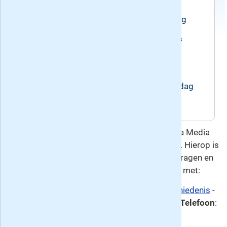
Voorwaarden
Het abonnement loopt tot wederopzegging
Recente edities van het blad KIJK Geschiedenis
Huidig nummer: 5/6, verschenen op
vrijdag 26 juni 2026
Volgend nummer: 7, verschijnt op vrijdag
11 september 2026
Deze overeenkomst gaat u aan met Roularta Media
Nederland, de uitgever van KIJK Geschiedenis. Hierop is
het
herroepingsrecht
van toepassing. Voor vragen en
meer informatie kunt u contact opnemen met:
Klantenservice:
Abonneeservice KIJK/Geschiedenis
-
E-mail
: klantenservice@kijkgeschiedenis.nl -
Telefoon
:
020 - 894 7489