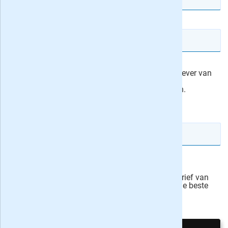
E-mailadres
Ik machtig Roularta Media Nederland, de uitgever van
KIJK Geschiedenis, om het abonnementsgeld
automatisch van mijn rekening af te schrijven.
actievoorwaarden
IBAN rekeningnummer
Veilig bestellen
Ja, ik schrijf mij in voor de wekelijkse nieuwsbrief van
onze partner Bladen.nl en blijf op de hoogte van de beste
deals