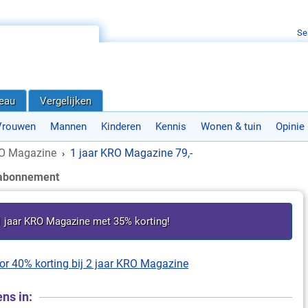
Se
deau
Vergelijken
Vrouwen
Mannen
Kinderen
Kennis
Wonen & tuin
Opinie
O Magazine
1 jaar KRO Magazine 79,-
›
abonnement
 1 jaar KRO Magazine met 35% korting!
oor 40% korting bij 2 jaar KRO Magazine
ns in: