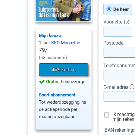
De heer
Voorletter(s)
Mijn keuze
1 jaar
KRO Magazine
Postcode
79,
-
(52 nummers)
Telefoonnumm
35%
korting
Gratis
thuisbezorgd
E-mailadres
Soort abonnement
Tot wederopzegging, na
de actieperiode per
Ik machti
maand opzegbaar.
mijn reken
IBAN rekenin