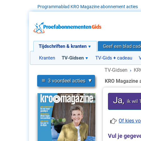
Programmablad KRO Magazine abonnement acties
Tijdschriften & kranten
Geef een blad ca
Kranten
TV-Gidsen
TV-Gids
+
cadeau
TV-Gidsen
KR
›
≡
3 voordeel acties
KRO Magazine 
Ja,
ik wil
Of kies v
Vul je gegeve