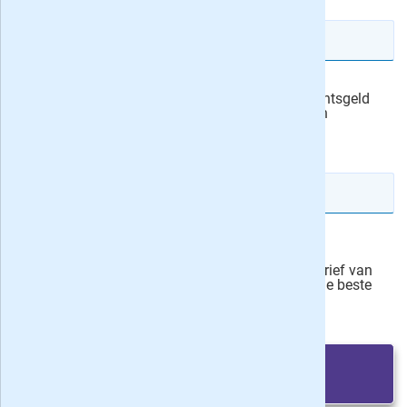
E-mailadres
Ik machtig KRO Magazine om het abonnementsgeld
automatisch van mijn rekening af te schrijven
actievoorwaarden
IBAN rekeningnummer
Veilig bestellen
Ja, ik schrijf mij in voor de wekelijkse nieuwsbrief van
onze partner Bladen.nl en blijf op de hoogte van de beste
deals