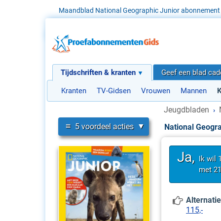
Maandblad National Geographic Junior abonnement 
Tijdschriften & kranten
Geef een blad ca
Kranten
TV-Gidsen
Vrouwen
Mannen
K
Jeugdbladen
›
≡
5 voordeel acties
National Geogr
Ja,
Ik wil
met 21
Alternatie
115,-