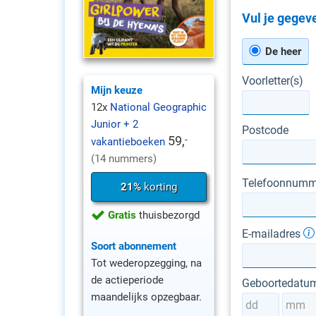
Vul je gegeve
De heer
Voorletter(s)
Mijn keuze
12x
National Geographic
Junior + 2
Postcode
59,
-
vakantieboeken
(14 nummers)
Telefoonnumm
21%
korting
Gratis
thuisbezorgd
E-mailadres
Soort abonnement
Tot wederopzegging, na
de actieperiode
Geboortedatu
maandelijks opzegbaar.