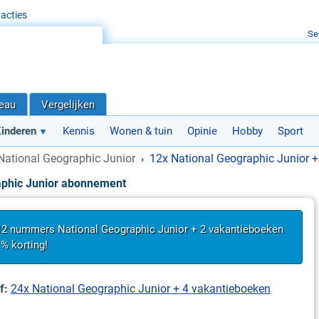
acties
Se
deau
Vergelijken
inderen
Kennis
Wonen & tuin
Opinie
Hobby
Sport
National Geographic Junior
12x National Geographic Junior +
›
aphic Junior abonnement
 12 nummers National Geographic Junior + 2 vakantieboeken
% korting!
f:
24x National Geographic Junior + 4 vakantieboeken