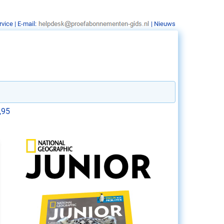
rvice
| E-mail:
|
Nieuws
,95