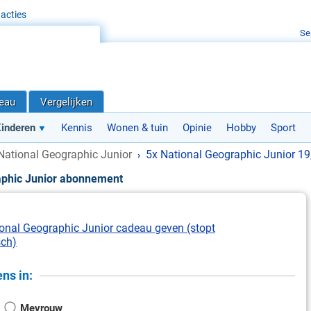
acties
Se
deau
Vergelijken
inderen
Kennis
Wonen & tuin
Opinie
Hobby
Sport
National Geographic Junior
5x National Geographic Junior 19
›
aphic Junior abonnement
tional Geographic Junior cadeau geven (stopt
sch)
ns in:
Mevrouw