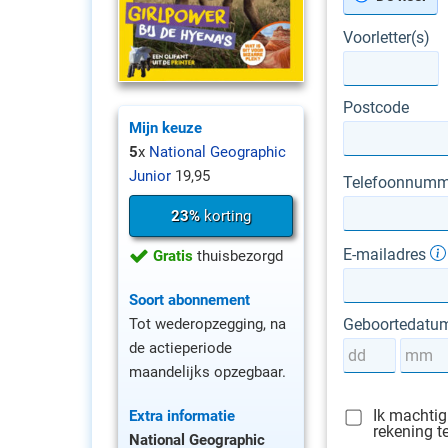
Voorletter(s)
Postcode
Mijn keuze
5
x
National Geographic
Junior
19,95
Telefoonnumm
23%
korting
E-mailadres
Gratis
thuisbezorgd
Soort abonnement
Tot wederopzegging, na
Geboortedatu
de actieperiode
maandelijks opzegbaar.
Ik machtig
Extra informatie
rekening t
National Geographic