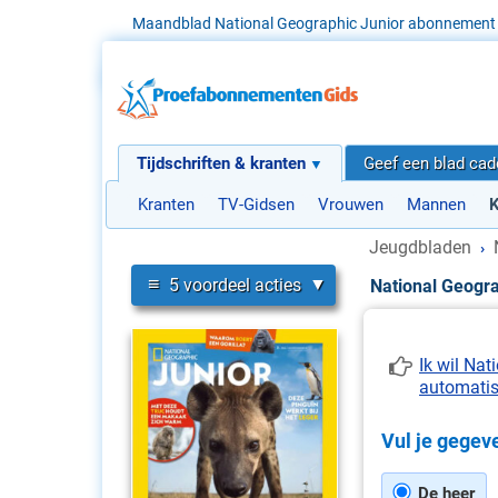
Maandblad National Geographic Junior abonnement 
Tijdschriften & kranten
Geef een blad ca
Kranten
TV-Gidsen
Vrouwen
Mannen
K
Jeugdbladen
›
≡
5 voordeel acties
National Geogr
Ik wil Na
automati
Vul je gegeve
De heer