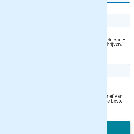
E-mailadres
Ik machtig NCRV-gids om het abonnementsgeld van €
76,00 automatisch van mijn rekening af te schrijven.
actievoorwaarden
IBAN rekeningnummer
Veilig bestellen
Ja, ik schrijf mij in voor de wekelijkse nieuwsbrief van
onze partner Bladen.nl en blijf op de hoogte van de beste
deals