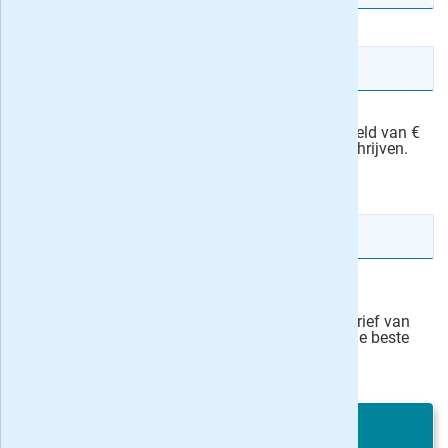
E-mailadres
Ik machtig NCRV-gids om het abonnementsgeld van €
76,00 automatisch van mijn rekening af te schrijven.
actievoorwaarden
IBAN rekeningnummer
Veilig bestellen
Ja, ik schrijf mij in voor de wekelijkse nieuwsbrief van
onze partner Bladen.nl en blijf op de hoogte van de beste
deals