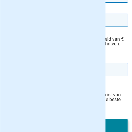
E-mailadres
Ik machtig NCRV-gids om het abonnementsgeld van €
76,00 automatisch van mijn rekening af te schrijven.
actievoorwaarden
IBAN rekeningnummer
Veilig bestellen
Ja, ik schrijf mij in voor de wekelijkse nieuwsbrief van
onze partner Bladen.nl en blijf op de hoogte van de beste
deals