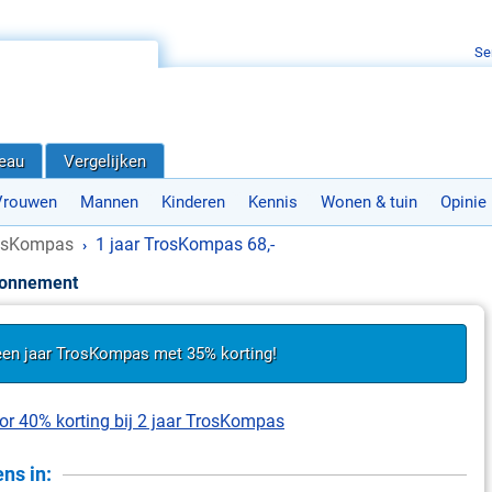
Se
deau
Vergelijken
Vrouwen
Mannen
Kinderen
Kennis
Wonen & tuin
Opinie
osKompas
1 jaar TrosKompas 68,-
›
bonnement
 een jaar TrosKompas met 35% korting!
oor 40% korting bij 2 jaar TrosKompas
ns in: