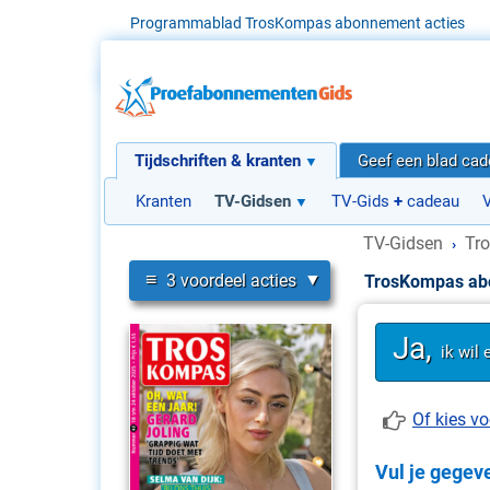
Programmablad TrosKompas abonnement acties
Tijdschriften & kranten
Geef een blad ca
Kranten
TV-Gidsen
TV-Gids
+
cadeau
TV-Gidsen
Tr
›
≡
3 voordeel acties
TrosKompas a
Ja,
ik wil
Of kies v
Vul je gegeve