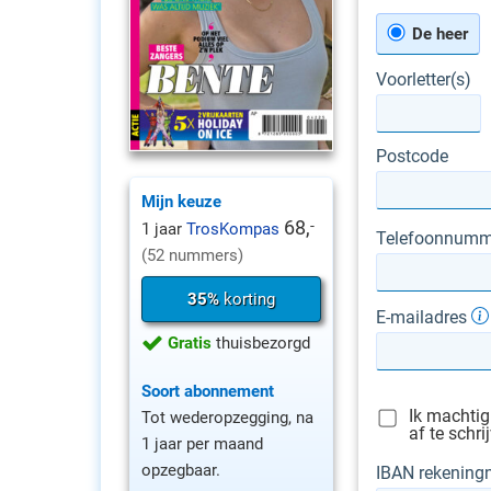
De heer
Voorletter(s)
Postcode
Mijn keuze
68,
-
1 jaar
TrosKompas
Telefoonnumm
(52 nummers)
35%
korting
E-mailadres
Gratis
thuisbezorgd
Soort abonnement
Ik machti
Tot wederopzegging, na
af te schr
1 jaar per maand
opzegbaar.
IBAN rekenin