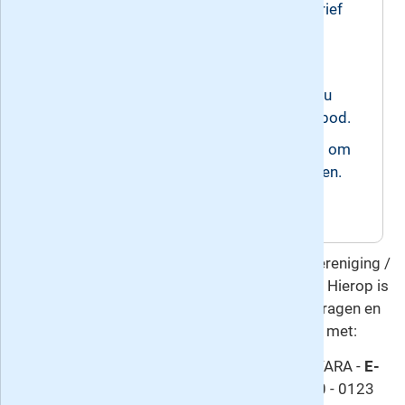
wederopzegging. Het reguliere jaartarief
is 88 euro.
Prijswijzigingen voorbehouden.
We hebben uw e-mailadres nodig om u
een bevestiging te sturen van het aanbod.
Uw (adres)gegevens worden gebruikt om
u te informeren over omroepactiviteiten.
U betaalt per automatische incasso.
Deze overeenkomst gaat u aan met Omroepvereniging /
Uitgeverij VARA, de uitgever van de VARAgids. Hierop is
het
herroepingsrecht
van toepassing. Voor vragen en
meer informatie kunt u contact opnemen met:
Klantenservice:
Publieks- en Ledenservice VARA -
E-
mail
: ledenservice@vara.nl -
Telefoon
: 0900 - 0123