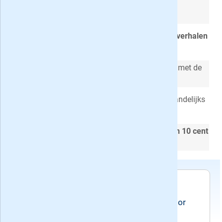
Altijd op de hoogte met het
beste
programmaoverzicht
Elke week de beste journalistieke
artikelen
,
verhalen
en
interviews
Regelmatig
gratis naar de nieuwste films
met de
VARA Preview
VARAgids Leesclub
: gratis e-books en maandelijks
korting
Lees 1 jaar VARAGids voor slechts
1 euro en 10 cent
per week
!
Voorwaarden
Het abonnement wordt aangegaan voor
tenminste een jaar en geldt tot