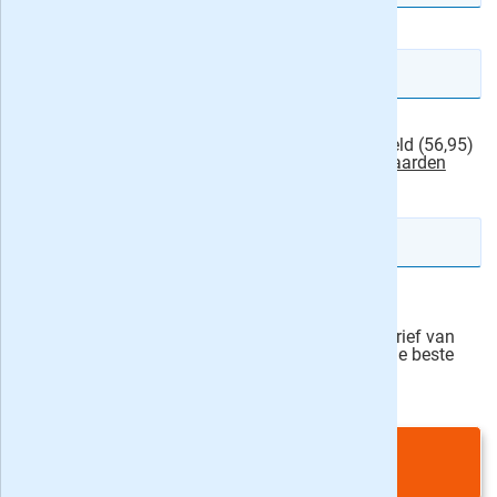
E-mailadres
Ik machtig BNNVARA om het abonnementsgeld (56,95)
van mijn rekening af te schrijven.
actievoorwaarden
IBAN rekeningnummer
Veilig bestellen
Ja, ik schrijf mij in voor de wekelijkse nieuwsbrief van
onze partner Bladen.nl en blijf op de hoogte van de beste
deals