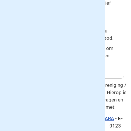
wederopzegging. Het reguliere jaartarief
is 88 euro.
Prijswijzigingen voorbehouden.
We hebben uw e-mailadres nodig om u
een bevestiging te sturen van het aanbod.
Uw (adres)gegevens worden gebruikt om
u te informeren over omroepactiviteiten.
U betaalt per automatische incasso.
Deze overeenkomst gaat u aan met Omroepvereniging /
Uitgeverij VARA, de uitgever van de VARA Gids. Hierop is
het
herroepingsrecht
van toepassing. Voor vragen en
meer informatie kunt u contact opnemen met:
Klantenservice:
Publieks- en Ledenservice VARA
-
E-
mail
: ledenservice@vara.nl -
Telefoon
: 0900 - 0123