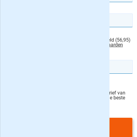
E-mailadres
Ik machtig BNNVARA om het abonnementsgeld (56,95)
van mijn rekening af te schrijven.
actievoorwaarden
IBAN rekeningnummer
Veilig bestellen
Ja, ik schrijf mij in voor de wekelijkse nieuwsbrief van
onze partner Bladen.nl en blijf op de hoogte van de beste
deals