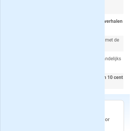
Altijd op de hoogte met het
beste
programmaoverzicht
Elke week de beste journalistieke
artikelen
,
verhalen
en
interviews
Regelmatig
gratis naar de nieuwste films
met de
VARA Preview
VARAgids Leesclub
: gratis e-books en maandelijks
korting
Lees 1 jaar VARAGids voor slechts
1 euro en 10 cent
per week
!
Voorwaarden
Het abonnement wordt aangegaan voor
tenminste een jaar en geldt tot