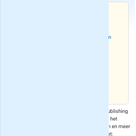
Voorwaarden
Na de actieperiode wordt het
abonnement verlengd tegen het dan
geldende standaard tarief en geldt een
opzegtermijn van 1 maand.
Recente edities van het weekblad Weekend
Huidig nummer: 32, verschenen op
woensdag 5 augustus 2026
Volgend nummer: 33, verschijnt op
woensdag 12 augustus 2026
Deze overeenkomst gaat u aan met Audax Publishing
B.V. , de uitgever van Weekend. Hierop is het
herroepingsrecht
van toepassing. Voor vragen en meer
informatie kunt u contact opnemen met: