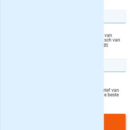
E-mailadres
Ik machtig Audax Publishing B.V., de uitgever van
Weekend, om het abonnementsgeld automatisch van
mijn rekening af te schrijven.
actievoorwaarden
IBAN rekeningnummer
Veilig bestellen
Ja, ik schrijf mij in voor de wekelijkse nieuwsbrief van
onze partner Bladen.nl en blijf op de hoogte van de beste
deals