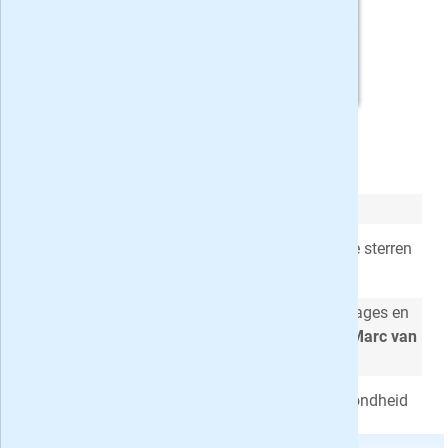
Weekend met korting
Lees je
Weekend
, dan weet je alles
Weekend brengt het
laatste nieuws
over de sterren
als eerste
Persoonlijke
interviews,
exclusieve
reportages en
columns van onder andere
Patty Brard
en
Marc van
der Linden
Aandacht voor eten, drinken, leven en gezondheid