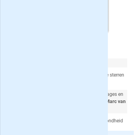
Weekend met korting
Lees je
Weekend
, dan weet je alles
Weekend brengt het
laatste nieuws
over de sterren
als eerste
Persoonlijke
interviews,
exclusieve
reportages en
columns van onder andere
Patty Brard
en
Marc van
der Linden
Aandacht voor eten, drinken, leven en gezondheid