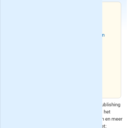
Voorwaarden
Na de actieperiode wordt het
abonnement verlengd tegen het dan
geldende standaard tarief en geldt een
opzegtermijn van 1 maand.
Recente edities van het weekblad Weekend
Huidig nummer: 32, verschenen op
woensdag 5 augustus 2026
Volgend nummer: 33, verschijnt op
woensdag 12 augustus 2026
Deze overeenkomst gaat u aan met Audax Publishing
B.V. , de uitgever van Weekend. Hierop is het
herroepingsrecht
van toepassing. Voor vragen en meer
informatie kunt u contact opnemen met: