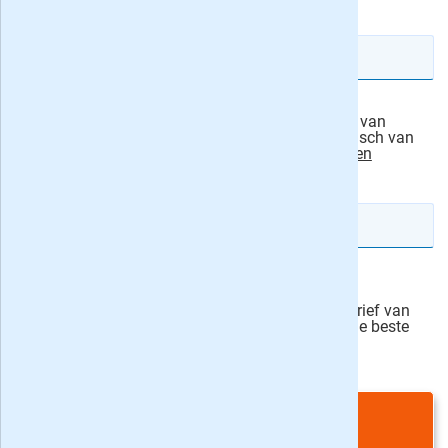
E-mailadres
Ik machtig Audax Publishing B.V., de uitgever van
Weekend, om het abonnementsgeld automatisch van
mijn rekening af te schrijven.
actievoorwaarden
IBAN rekeningnummer
Veilig bestellen
Ja, ik schrijf mij in voor de wekelijkse nieuwsbrief van
onze partner Bladen.nl en blijf op de hoogte van de beste
deals