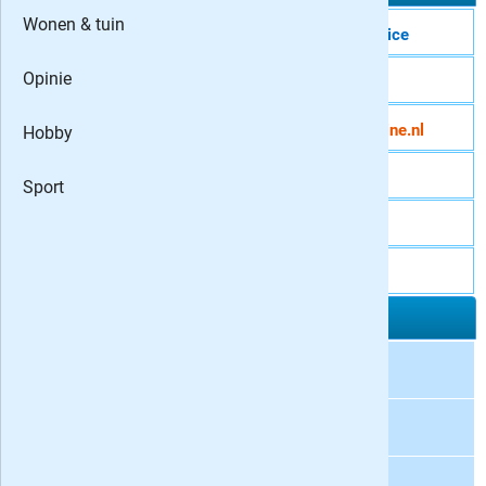
Wonen & tuin
Max Magazine abonneeservice
Opinie
Telefoon
085 - 888 1881
E-mailadres
klantenservice@maxmagazine.nl
Hobby
Website
Sport
Adres
Postbus 277
Postcode & plaats
1200 AG Hilversum
Uitgever MAX Magazine
Naam uitgever
Max Mediaprodukties
Adres
Joop van den Endeplein 9
Postcode & plaats
1217 WJ Hilversum