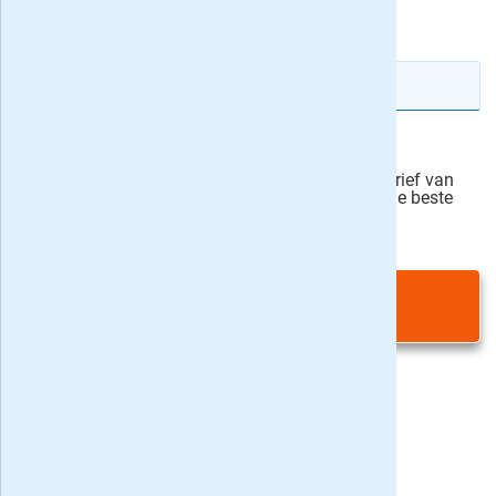
actievoorwaarden
IBAN rekeningnummer
Veilig bestellen
Ja, ik schrijf mij in voor de wekelijkse nieuwsbrief van
onze partner Bladen.nl en blijf op de hoogte van de beste
deals
Privacy bij aanvraag
|
Privacy & cookies