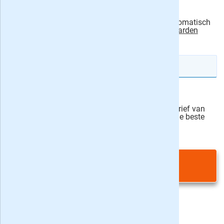
Ik machtig Blink Uitgevers om het bedrag automatisch
van mijn rekening te incasseren.
actievoorwaarden
IBAN rekeningnummer
Veilig bestellen
Ja, ik schrijf mij in voor de wekelijkse nieuwsbrief van
onze partner Bladen.nl en blijf op de hoogte van de beste
deals
Privacy bij aanvraag
|
Privacy & cookies