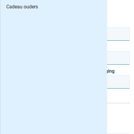
Cadeau ouders
De heer
Mevrouw
Voorletter(s)
Tussenvg.
Achternaam
Postcode
Huisnr.
Toevoeging
Vul je gegevens in:
De heer
Mevrouw
Voorletter(s)
Tussenvg.