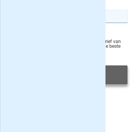
IBAN rekeningnummer
Veilig bestellen
Ja, ik schrijf mij in voor de wekelijkse nieuwsbrief van
onze partner Bladen.nl en blijf op de hoogte van de beste
deals
Privacy bij aanvraag
|
Privacy & cookies