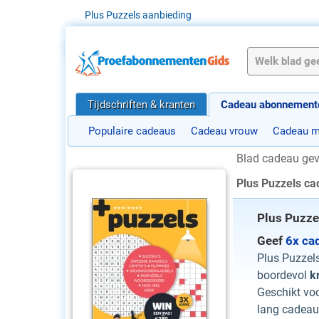
Plus Puzzels aanbieding
Tijdschriften & kranten
Cadeau abonnement
Populaire cadeaus
Cadeau vrouw
Cadeau 
Blad cadeau ge
Plus Puzzels c
Plus Puzze
Geef
6x ca
Plus Puzzels
boordevol
k
Geschikt vo
lang cadeau