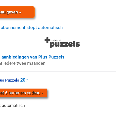
au geven »
 abonnement stopt automatisch
u aanbiedingen van Plus Puzzels
nt iedere twee maanden
20,
-
lus Puzzels
eef
6
nummers cadeau
t automatisch