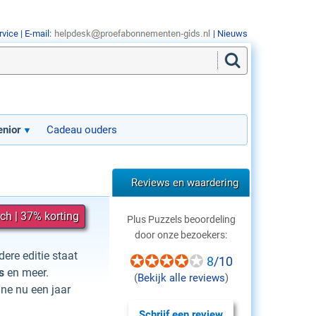
rvice
| E-mail:
|
Nieuws
nior
Cadeau ouders
Reviews en waardering
ch | 37% korting
Plus Puzzels beoordeling
door onze bezoekers:
edere editie staat
8
/10
s
en meer.
(
Bekijk alle reviews
)
ne nu een jaar
Schrijf een review