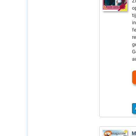
Z
o
t
i
f
r
g
G
a
M