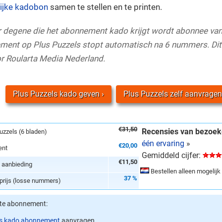
lijke kadobon
samen te stellen en te printen.
ar degene die het abonnement kado krijgt wordt abonnee van
ent op Plus Puzzels stopt automatisch na 6 nummers. Dit
r Roularta Media Nederland.
Plus Puzzels kado geven
Plus Puzzels zelf aanvragen
€31,50
Recensies van bezoek
uzzels (6 bladen)
één ervaring
»
€20,00
ent
Gemiddeld cijfer:
€11,50
e aanbieding
Bestellen alleen mogelijk
37 %
lprijs (losse nummers)
ste abonnement:
ls kado abonnement
aanvragen