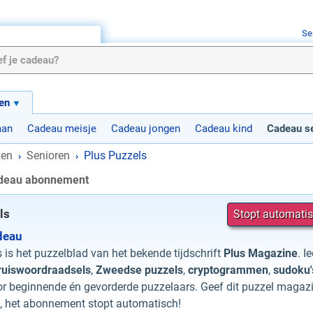
Se
en
man
Cadeau meisje
Cadeau jongen
Cadeau kind
Cadeau se
ven
Senioren
Plus Puzzels
›
›
adeau abonnement
ls
Stopt automatis
deau
 is het puzzelblad van het bekende tijdschrift
Plus Magazine
. I
ruiswoordraadsels
,
Zweedse puzzels
,
cryptogrammen
,
sudoku'
or beginnende én gevorderde puzzelaars. Geef dit puzzel magazi
, het abonnement stopt automatisch!