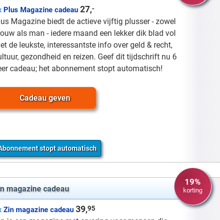
27,
-
x
Plus Magazine cadeau
lus Magazine biedt de actieve vijftig plusser - zowel
rouw als man - iedere maand een lekker dik blad vol
et de leukste, interessantste info over geld & recht,
ultuur, gezondheid en reizen. Geef dit tijdschrift nu 6
eer cadeau; het abonnement stopt automatisch!
Cadeau geven
Abonnement stopt automatisch
19%
in magazine cadeau
korting
39,
95
x
Zin magazine cadeau