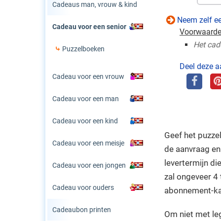
Cadeaus man, vrouw & kind
Neem zelf e
Cadeau voor een senior
Voorwaarde
Het cad
Puzzelboeken
Deel deze a
Cadeau voor een vrouw
Cadeau voor een man
Cadeau voor een kind
Geef het puzzel
Cadeau voor een meisje
de aanvraag en
levertermijn di
Cadeau voor een jongen
zal ongeveer 4
Cadeau voor ouders
abonnement-ka
Cadeaubon printen
Om niet met le