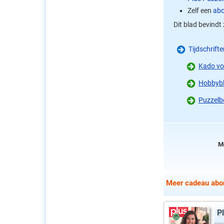
Zelf een
abo
Dit blad bevindt 
Tijdschrift
Kado vo
Hobbybl
Puzzelb
M
Meer cadeau abon
P