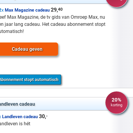
29,
40
2
x
Max Magazine cadeau
eef Max Magazine, de tv gids van Omroep Max, nu
en jaar lang cadeau. Het cadeau abonnement stopt
utomatisch!
Cadeau geven
Abonnement stopt automatisch
20%
andleven cadeau
korting
30,
-
x
Landleven cadeau
andleven is hét