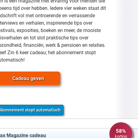
in is een magazine met ervaring voor mensen die
peens tijd over hebben. Iedere vier weken staat dit
ijdschrift vol met ontroerende en verrassende
nterviews en verhalen, inspirerende tips over
estivals, exposities, boeken en meer, de mooiste
eisverhalen en tot slot praktische tips over
ezondheid, financiën, werk & pensioen en relaties.
eef Zin 6 keer cadeau; het abonnement stopt
utomatisch!
Cadeau geven
Abonnement stopt automatisch
58%
ax Magazine cadeau
korting