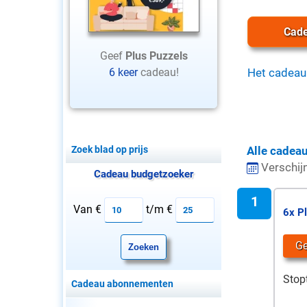
Cade
Geef
Plus Puzzels
6 keer
cadeau!
Het cadeau
Zoek blad op prijs
Alle cadea
Verschij
Cadeau budgetzoeker
Van €
t/m €
6x P
G
Stop
Cadeau abonnementen