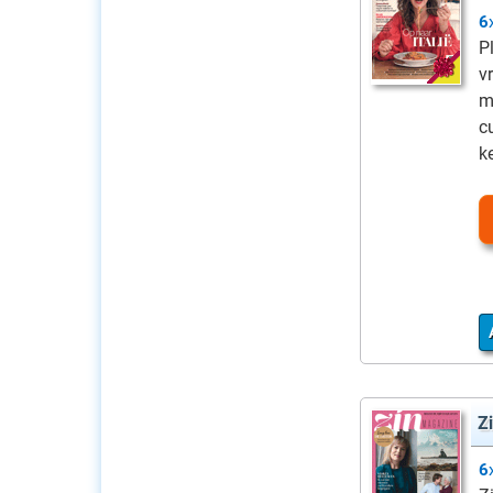
6
P
v
m
c
k
Z
6