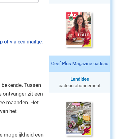
 of via een mailtje:
Geef Plus Magazine cadeau
LandIdee
of bekende. Tussen
cadeau abonnement
 ontvanger zit een
twee maanden. Het
 van het
e mogelijkheid een