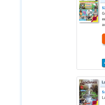
5
G
e
a
L
5
L