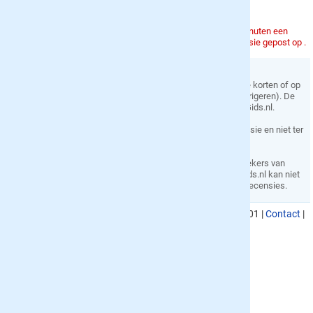
waardering (
1 tot 5 sterren
) voor het blad geven.
Opinie
Om het systeem niet te overbelasten kun je één keer per 5 minuten een
recensie posten. Met het ip-adres is voor het laatst een recensie gepost op .
Hobby
Voorwaarden
Sport
De redactie behoudt zich het recht voor om je recensie in te korten of op
andere manieren aan te passen (denk aan spelfouten corrigeren). De
recensie wordt eigendom van Proefabonnementen-Gids.nl.
Je privacy
Je e-mail adres wordt niet zichtbaar gemaakt naast je recensie en niet ter
beschikking gesteld aan derden.
Disclaimer
Bovenstaande recensies geven de meningen van bezoekers van
Proefabonnementen-Gids.nl weer. Proefabonnementen-Gids.nl kan niet
aansprakelijk worden gesteld voor de inhoud van deze recensies.
KvK nummer
: 02080053,
BTW nummer
: NL817901176B01 |
Contact
|
Privacy
|
Algemene voorwaarden
|
Site map