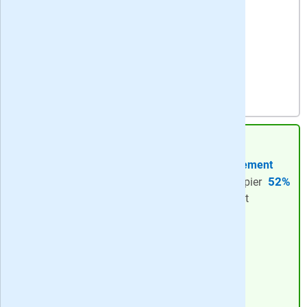
Bekijk actie
4,
75
per week
-
korting: 36 maanden
zaterdag papier + ma-za digitaal abonnement
52%
Zaterdag + digitaal
- zaterdag op papier
én ma-za digitaal + onbeperkt toegang tot
artikelen via app en website
Meeste voordeel
-
52%
korting
Bekijk actie