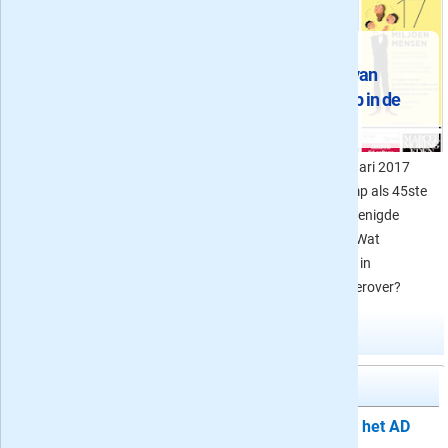
Ruzie met de pers
De inauguratie van
Op proef én met korting
Lees de krant voor, tijdens
President Trump in de
én na de verkiezingen
kranten
De top 5 van krant
Op vrijdag 20 januari 2017
aanbiedingen van het moment.
werd Donald J. Trump als 45ste
Neem uw favoriete dagblad nu
president van de Verenigde
voor, tijdens en na de
Staten ingehuldigd. Wat
verkiezingen een aantal weken
schreven de kranten in
op proef met korting!
Nederland en de VS erover?
Meer abonnementen in kranten
AD Algemeen Dagblad
Proefabonnement: 4, 6 of 8 weken het AD