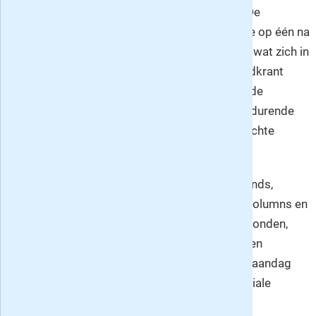
zich links van het politieke midden bevinden. De
nieuwsredacties en correspondenten van deze op één na
grootste landelijke krant registreren dagelijks wat zich in
de wereld afspeelt. Als onafhankelijke ochtendkrant
belicht de Volkskrant diverse invalshoeken in de
verschillende katernen. Dit is een immer voortdurende
zoektocht naar feiten, maar ook naar onverwachte
verbanden, naar het nieuws achter het nieuws.
Naast de vaste katernen
Nieuws
met binnenlands,
buitenlands en economisch nieuws alsmede columns en
analyses en
Voorkant
met daarin o.a. achtergronden,
kunst, cultuur, sport, radio en tv programma's en
maatschappelijke trends heeft de krant van maandag
t/m zaterdag bijna dagelijks één of meer speciale
bijlagen: