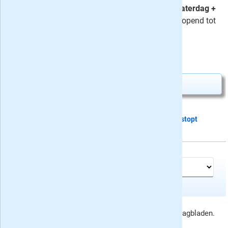
voordeel-abonnement:
Compleet
,
Zaterdag +
Digitaal
of
Digitaal
- met korting oplopend tot
52%.
⤷
negentien recensies
4,-
Nú slechts
Abonnement aanvragen
Dit proefabonnement van 24 nummers
stopt
automatisch
Meer tijdschriften en kranten:
Volkskrant proefabonnement aanbieding, rubriek dagbladen.
Prijswijzigingen voorbehouden.