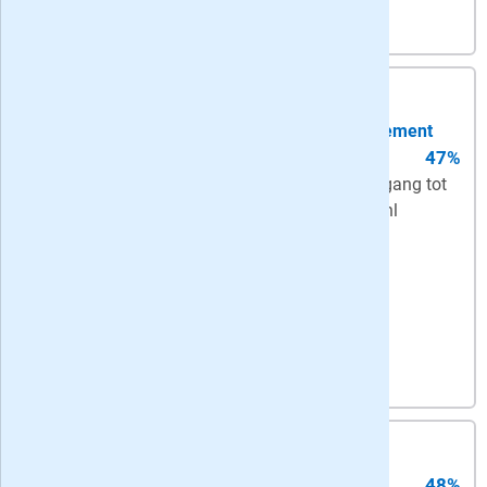
5,
25
per week
-
korting: 24 maanden
zaterdag papier + ma-za digitaal abonnement
47%
Zaterdag + digitaal
- 's zaterdags op
papier én ma-za digitaal + onbeperkt toegang tot
alle artikelen in de app en op Volkskrant.nl
Bekijk actie
7,
45
per week
-
korting: 24 maanden
2-jarig abonnement
48%