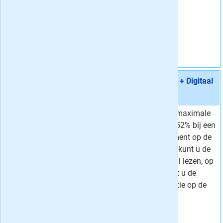
website.
Vraag aan
Aanbieding 3 -
36 maanden Volkskrant Zaterdag + Digitaal
€ 4,75 / week
stopt automatisch:
nee
Profiteer van een maximale
Van
9,91 per week
korting van liefst 52% bij een
4,
Voor
75
per week
zaterdagabonnement op de
Korting
52 %
VK. Door de week kunt u de
Volkskrant digitaal lezen, op
zaterdag ontvangt u de
dikke weekendeditie op de
mat.