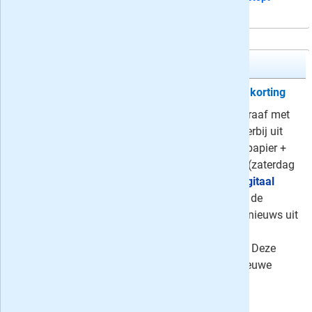
automatisch
Telegraaf
Kies uw Telegraaf abonnement en korting
Neem een abonnement op de Telegraaf met
korting oplopend tot 69% en kies hierbij uit
Compleet
(maandag t/m zaterdag papier +
digitaal),
Zaterdag + Digitaal Extra
(zaterdag
op papier + dagelijks digitaal) of
Digitaal
Extra
. De Telegraaf: spraakmakend de
grootste met iedere dag het laatste nieuws uit
binnen- en buitenland, sportnieuws,
entertainment en financieel nieuws. Deze
aanbiedingen gelden alleen voor nieuwe
abonnees.
⤷
76 recensies