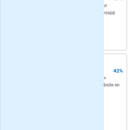
Digitaal Basis
- Onbeperkt toegang tot
artikelen via Volkskrant.nl en de VK nieuwsapp
Bekijk actie
4,
25
per week
-
korting: 24 maanden
digitaal abonnement
42%
Digitaal
- Digitale krant met bijlagen +
Onbeperkt toegang tot artikelen op de website en
in de VK app
Bekijk actie