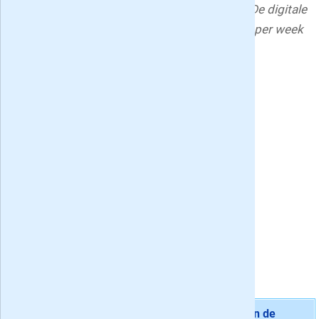
dagen per week, van maandag t/m zaterdag. De digitale
edities van de VK zijn 24 uur per dag, 7 dagen per week
raadpleegbaar.
Deel deze Volkskrant aanbiedingen pagina:
Meningen van lezers:
47 Volkskrant recensies
»
7.6
/
10
,
47
reviews
Gemiddelde waardering:
7.6
De actuele Volkskrant acties met korting
Aanbieding 1 -
Proefabonnement: 4, 6 of 8 weken de