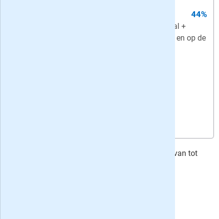
7,
95
per week
-
korting: 12 maanden
jaarabonnement
44%
Compleet
- ma-za op papier + digitaal +
onbeperkt toegang tot artikelen in de app en op de
website
Bekijk actie
Volkskrant
lees je nu al vanaf € 4.00 - profiteer van tot
maximaal 52% korting op deze krant!