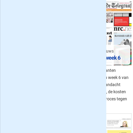
CPB berekeningen, Trump &
Rusland en meer
Het voorpaginanieuws
De kranten van week 7
De kranten van week 6
In week 7 van 2017 was er
Wat vonden de kranten
onder andere voorpaginanieuws
voorpaginanieuws in week 6 van
over de doorberekening van de
2017? Er was o.a. aandacht
verkiezingsplannen van de
voor de verkiezingen, de kosten
partijen door het CPB en de
van de zorg en het proces tegen
chaos rond Trump.
Desi Bouterse.