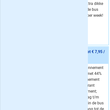
op zaterdag als extra dikke
papieren krant in de bus
voor slechts 5,75 per week!
Vraag aan
Aanbieding 11 -
12 maanden Volkskrant Compleet € 7,95 /
week
stopt automatisch:
nee
Neem een jaarabonnement
Van
14,19 per week
op de Volkskrant met 44%
7,
Voor
95
per week
korting. Het abonnement
Korting
44 %
betreft een Volkskrant
Compleet abonnement;
d.w.z. van maandag t/m
zaterdag de krant in de bus
+ iedere dag toegang tot de