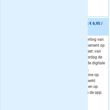
Vraag aan
Aanbieding 4 -
36 maanden Volkskrant Compleet € 6,95 /
week
stopt automatisch:
nee
Nu een scherpe korting van
Van
14,19 per week
51% bij een abonnement op
6,
Voor
95
per week
Volkskrant Compleet: van
Korting
51 %
maandag t/m zaterdag de
krant op papier + de digitale
krant met bijlagen,
Volkskrant Magazine op
zaterdag én onbeperkt
toegang tot artikelen op
Volkskrant.nl en in de app.
Vraag aan