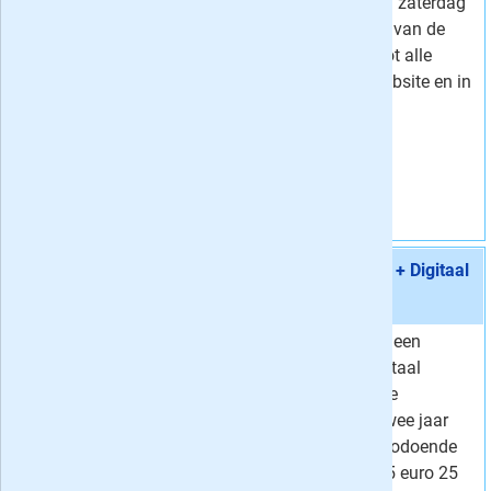
van maandag t/m zaterdag
Korting
42 %
de digitale replica van de
krant + toegang tot alle
artikelen op de website en in
de VK nieuwsapp.
Vraag aan
Aanbieding 7 -
24 maanden Volkskrant Zaterdag + Digitaal
€ 5,25 / week
stopt automatisch:
nee
Zet uw tarief voor een
Van
9,91 per week
zaterdag plus digitaal
5,
Voor
25
per week
abonnement op de
Korting
47 %
Volkskrant voor twee jaar
vast en profiteer zodoende
van 47% korting: 5 euro 25