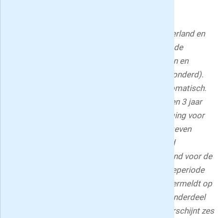
met onbeperkt toegang tot artikelen.
Voorwaarden:
De actie is alleen geldig in Nederland en
als u de afgelopen zes maanden abonnee van de
Volkskrant bent geweest (proefabonnementen en
digitale abonnementen op de krant zijn uitgezonderd).
Het proefabonnement van 4 weken stopt automatisch.
Voor de langlopende abonnementen van 1, 2 en 3 jaar
geldt: het abonnement geldt tot wederopzegging voor
minimaal de op het aanvraagformulier aangegeven
periode. Daarna is het abonnement per maand
opzegbaar. Opzeggen dient u minimaal 1 maand voor de
volgende betalingstermijn te doen. Na de actieperiode
geldt het reguliere abonnementstarief zoals vermeldt op
www.volkskrant.nl/service
. De Volkskrant is onderdeel
van DPG Media Nederland BV; het dagblad verschijnt zes