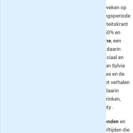
D
e Volkskrant: nu vrijblijvend een aantal weken op
proef of als abonnement met een kortingsperiode
van 1, 2 of zelfs 3 jaar deze Nederlandse kwaliteitskrant
bij u in de bus met korting oplopend tot ruim 50% en
iedere zaterdag gratis het
Volkskrant Magazine
, een
persoonlijk en betrokken eigen weekblad met daarin
altijd een groot en onthullend interview, een sociaal en
een maatschappelijk verhaal, vaste columns van Sylvia
Witteman en Maria Goos, mooie fotoreportages en de
vaste rubrieken
Andere Ogen
,
Eigen Terrein
met verhalen
van, over en voor lezers en
de Verleiding
, met daarin
volop aandacht voor zaken als mode, eten & drinken,
lifestyle & gadgets, wonen, verzorging en beauty .
De Volkskrant staat voor
nieuws en achtergronden
en
richt zich op hoog opgeleide lezers van alle leeftijden die