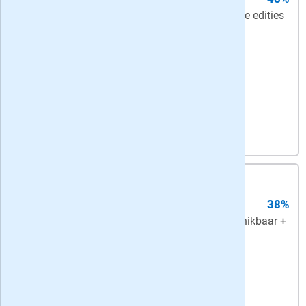
Compleet
- ma-za op papier + digitale edities
+ onbeperkt toegang tot online artikelen
Bekijk actie
4,
55
per week
-
korting: 12 maanden
digitaal abonnement
38%
Digitaal
- de VK altijd en overal beschikbaar +
onbeperkt toegang tot artikelen