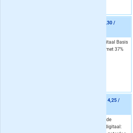
Aanbieding 5 -
24 maanden VK Digitaal Basis € 2,30 /
week
stopt automatisch:
nee
De Volkskrant Digitaal Basis
Van
3,68 per week
nu 24 maaanden met 37%
2,
Voor
30
per week
korting!
Korting
37 %
Vraag aan
Aanbieding 6 -
24 maanden Volkskrant Digitaal € 4,25 /
week
stopt automatisch:
nee
Lees nu twee jaar de
Van
7,37 per week
Volkskrant 100% digitaal:
4,
Voor
25
per week