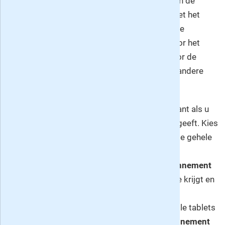
Sinds 22 februari 2014 is de zaterdagkrant van de
Volkskrant vernieuwd: naast de hoofdkrant met het
dagelijks nieuws en het VK Magazine brengt de
Volkskrant iedere zaterdag een nieuw blad voor het
hoofd: een inspirerende ontdekkingstocht door de
wereld van literatuur, technologie, filosofie en andere
takken van wetenschap.
Neem nu snel een abonnement op de Volkskrant als u
een dagblad wilt welke onze tijd feilloos weergeeft. Kies
voor een
Compleet abonnement
waarmee u de gehele
week de krant op papier leest én digitaal kunt
raadplegen, voor een
Zaterdag + Digitaal abonnement
waarbij u alleen op zaterdag de papieren editie krijgt en
de gehele week alle edities kunt lezen via
www.volkskrant.nl en de speciale apps voor alle tablets
en smartphones of een
volledig digitaal abonnement