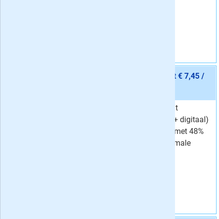
per week.
Vraag aan
Aanbieding 8 -
24 maanden Volkskrant Compleet € 7,45 /
week
stopt automatisch:
nee
Lees de Volkskrant
Van
14,19 per week
Compleet (papier + digitaal)
7,
Voor
45
per week
nu twee jaar lang met 48%
Korting
48 %
korting op het normale
tarief.
Vraag aan