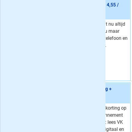
Aanbieding 9 -
12 maanden Volkskrant Digitaal € 4,55 /
week
stopt automatisch:
nee
Lees de Volkskrant nu altijd
Van
7,37 per week
waar en wanneer u maar
4,
Voor
55
per week
wilt op uw tablet, telefoon en
Korting
38 %
desktop computer.
Vraag aan
Aanbieding 10 -
12 maanden Volkskrant Zaterdag +
Digitaal € 5,75 / week
stopt automatisch:
nee
Profiteer van 42% korting op
Van
9,91 per week
een Weekend abonnement
5,
Voor
75
per week
van de Volkskrant: lees VK
Korting
42 %
nu de hele week digitaal en