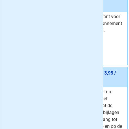
Volkskrant
stopt automatisch:
ja
24 keer de Volkskrant voor
4,00
. Het proefabonnement
stopt automatisch.
Vraag aan
Aanbieding 2 -
36 maanden Volkskrant Digitaal € 3,95 /
week
stopt automatisch:
nee
Lees de Volkskrant nu
Van
7,37 per week
volledig digitaal: het
3,
Voor
95
per week
abonnement omvat de
Korting
46 %
digitale krant met bijlagen
en onbeperkt toegang tot
artikelen in de app en op de