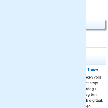
Uw besparing:
280,28
1,33
Slechts
per krant
Abonnement aanvragen
Trouw Dagblad
Proefabonnement: 4, 6 of 8 weken Trouw
Lees Trouw Dagblad nu 4, 6 of 8 weken voor
slechts 4 euro. Het proefabonnement stopt
automatisch. U kunt kiezen uit
zaterdag +
digitaal
,
volledig digitaal
of
maandag t/m
zaterdag op papier en de hele week digitaal
.
Liever langer lezen? Kies dan voor een