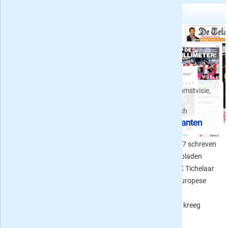
Artikelen gerelateerd aan de Volkskrant
Alle weekend-acties van
dagbladen
Tichelaar, EU toekomstvisie,
Prijs van een
het klimaat en het
zaterdagabonnement op
fotomoment in Lech
de krant
Week 9: in de kranten
Wat kost een
In week 9 van 2017 schreven
zaterdagabonnement op de
de Nederlandse dagbladen
krant? De huidige acties van De
onder meer over CdK Tichelaar
Telegraaf, Trouw, het AD, VK,
en plannen van de Europese
NRC next en regionale kranten
Commissie. Ook het
vindt u in dit overzicht.
fotomoment in Lech kreeg
aandacht.