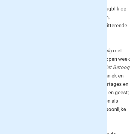
Op maandag het katern
Sport
met een terugblik op
het afgelopen weekend, wedstrijduitslagen,
interviews met sporters en trainers en schitterende
actiefoto's.
Op zaterdag naast het eerdergenoemde
Volkskrantmagazine de bijlages
Het Vervolg
met
achtergronden bij het nieuws van de afgelopen week
en een vooruitblik op de komende week,
Het Betoog
met opinies,
Kennis
over wetenschap, techniek en
milieu,
Reizen
met reistips, service en reportages en
tot slot
Hart en Ziel
met alles over lichaam en geest;
aan de orde hierin komen onder meer zaken als
psychologie, spiritualiteit, wellness en persoonlijke
ontwikkeling.