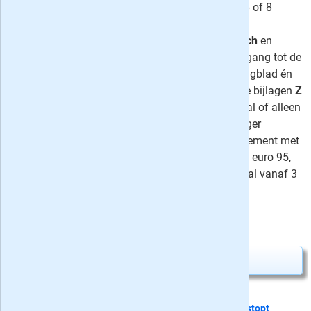
AD aanbieding: lees de krant nu 4, 6 of 8
weken voor slechts 4 euro. Het
proefabonnement stopt automatisch
en
omvat naast de
papieren krant
toegang tot de
digitale
versie van het Algemeen Dagblad én
op zaterdag
Mezza Magazine
en de bijlagen
Z
& Zo
. Kiezen voor zaterdag + digitaal of alleen
digitaal is ook mogelijk. Het AD langer
proberen? Kies dan voor een abonnement met
korting: Zaterdag + Digitaal vanaf 3 euro 95,
Compleet vanaf 5 euro 95 en Digitaal vanaf 3
euro 50 per week.
⤷
74 recensies
4,-
Nú slechts
Abonnement aanvragen
Dit proefabonnement van 24 nummers
stopt