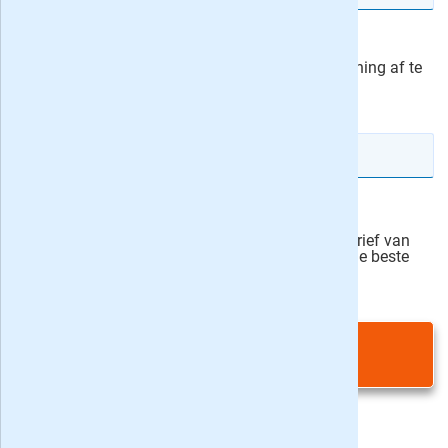
Ik machtig de uitgeverij van Penny om het
abonnementsgeld maandelijks van mijn rekening af te
schrijven.
actievoorwaarden
IBAN rekeningnummer
Veilig bestellen
Ja, ik schrijf mij in voor de wekelijkse nieuwsbrief van
onze partner Bladen.nl en blijf op de hoogte van de beste
deals
Privacy bij aanvraag
|
Privacy & cookies