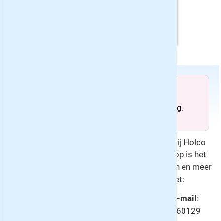
Voorwaarden
Het abonnement loopt tot wederopzegging.
Deze overeenkomst gaat u aan met Uitgeverij Holco
Publications BV, de uitgever van Penny. Hierop is het
herroepingsrecht
van toepassing. Voor vragen en meer
informatie kunt u contact opnemen met:
Klantenservice:
Penny abonneeservice -
E-mail
:
bestellingen@penny.nl -
Telefoon
: 0251 - 760129