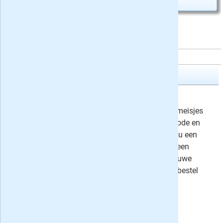
Abonnement aanvragen
Tina
1 jaar (52x) Tina
3,45 / week
Tina is het grootste weekblad voor meisjes
met alles over muziek en sterren, mode en
make-up, jongens en liefde. Neem nu een
abonnement van 52 nummers met een
introductiekorting van 30% voor nieuwe
abonnees. Bekijk de aanbieding en bestel
meteen!
⤷
27 recensies
Uw besparing:
78,78