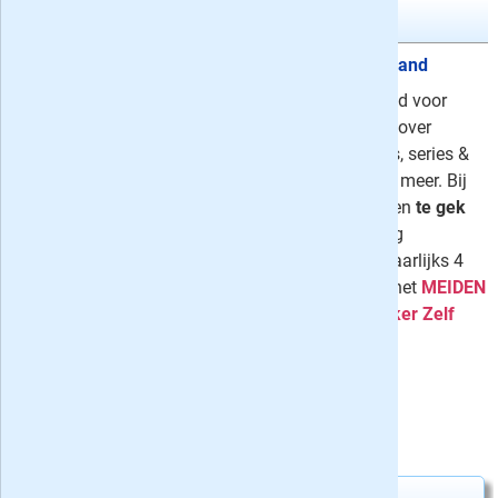
MEIDEN Magazine
1 jaar MEIDEN Magazine
7,75 / maand
MEIDEN Magazine is hét glossy blad voor
meiden van 9 t/m 14 jaar met alles over
vriendinnen, liefde, je favoriete films, series &
muziek, mode & beauty en nog veel meer. Bij
ieder nummer een toffe poster én een
te gek
cadeautje
! Neem nu een 1- of 2-jarig
abonnement met korting inclusief jaarlijks 4
specials: het
MEIDEN Zomerboek
, het
MEIDEN
Winterboek
en 2x het
MEIDEN Lekker Zelf
Doen boek
.
⤷
146 recensies
Uw besparing:
21,00
7,15
Slechts
per tijdschrift