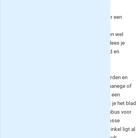
Artikelen over verzorging, paardrijden en
paardenrassen
: je komt alles te weten over een
bepaald paardenras, zoals bijvoorbeeld de
Appaloosa (de meest bekende is misschien wel
Witje, het paard van Pippi Langkous). Ook lees je
nuttige tips over het verzorgen van je paard en
paardrijden in het algemeen.
Draait het in jouw leven bijna helemaal om paarden en
pony's en heb je zelf een paard, rijd je bij een manege of
ben je simpelweg paardengek? Overweeg dan een
abonnement op Penny! Als je nu lid wordt krijg je het blad
twee jaar lang iedere twee weken in de brievenbus voor
maar 8,95 per maand (dat is goedkoper dan losse
nummers kopen) en kun je voordat het in de winkel ligt al
beginnen met lezen in dit prachtige paardenblad!