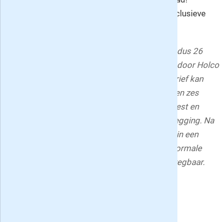
Bovendien krijg je als abonnee toegang tot exclusieve
delen van de Penny website.
Penny is een tweewekelijks blad en verschijnt dus 26
keer per jaar. Het tijdschrift wordt uitgegeven door Holco
Publications BV. Het abonnement met actietarief kan
alleen worden afgesloten indien je de afgelopen zes
maanden geen abonnee van Penny bent geweest en
betreft een 2-jarig abonnement tot wederopzegging. Na
de eerste abonnementsperiode gaat het over in een
abonnement voor onbepaalde tijd tegen het normale
tarief en is het abonnement iedere maand opzegbaar.
Deel deze Penny aanbiedingen pagina: