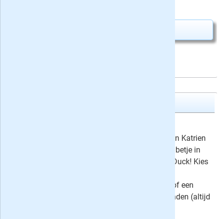
3,45
Slechts
per tijdschrift
Abonnement aanvragen
Katrien Duck
Proefabonnement: 3x Katrien
15,-
Lees iedere maand de avonturen van Katrien
en haar nichtjes Lizzy, Juultje en Babetje in
Katrien's eigen maandblad Katrien Duck! Kies
voor een automatisch aflopend
proefabonnement van 3 nummers of een
voordeelabonnement van zes maanden (altijd
opzegbaar) met 55% korting!