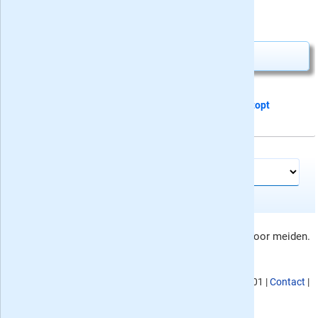
⤷
zeven recensies
15,-
Nú slechts
Abonnement aanvragen
Dit proefabonnement van 3 nummers
stopt
automatisch
Meer tijdschriften en kranten:
Penny abonnement aanbieding, rubriek tijdschriften voor meiden.
Prijswijzigingen voorbehouden.
KvK nummer
: 02080053,
BTW nummer
: NL817901176B01 |
Contact
|
Privacy
|
Algemene voorwaarden
|
Site map