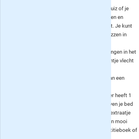
Quizzen en tests
: test je paardenkennis, quiz of je
verschillende paardenrassen kunt herkennen en
bepaal hoe erg paardengek je wel niet bent. Je kunt
het zo gek niet bedenken of je kunt het quizzen in
Penny.
DIY
: regelmatig staan er leuke zelfmaak dingen in het
blad. Je leert bijvoorbeeld hoe je een kroontje vlecht
voor je paard of pony, hoe je een prachtige
rozettenslinger maakt of hoe je je paard van een
mooie merrievlecht kunt voorzien.
Posters en kleine kadootjes
: ieder nummer heeft 1
of meer prachtige paardenposters om boven je bed
te hangen. Twaalf keer per jaar krijg je als extraatje
ook een leuk cadeau zoals bijvoorbeeld een mooi
paardenschrift, een dromenvanger, een notitieboek of
kleurboek.