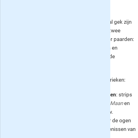
P
enny is hét blad voor meiden die helemaal gek zijn
van paarden. Het magazine staat iedere twee
weken boordevol met allerlei leuke dingen over paarden:
schitterende posters, spannende fotoverhalen en
stripverhalen, geinige kwissen en waargebeurde
paardenverhalen.
In Penny vind je onder andere de volgende rubrieken:
Stripverhalen, fotoverhalen en leesverhalen
: strips
van onder andere
Rakker
,
Spetter
en
Volle Maan
en
fotoverhalen van de zwarte hengst Shadow.
Daarnaast regelmatig de serie 'Kijken door de ogen
van een paard' waarin de bijzondere belevenissen van
paarden worden verteld.