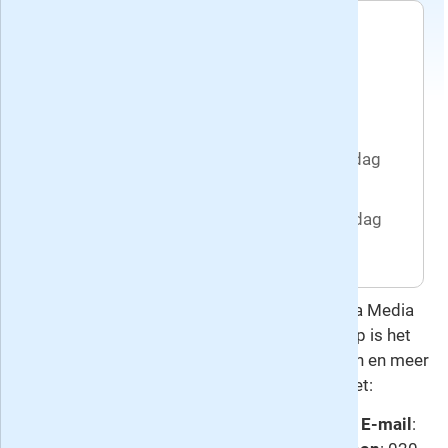
Voorwaarden
Het abonnement loopt tot
wederopzegging.
Recente edities van het blad delicious.
Huidig nummer: 8, verschenen op vrijdag
31 juli 2026
Volgend nummer: 9, verschijnt op vrijdag
28 augustus 2026
Deze overeenkomst gaat u aan met Roularta Media
Nederland, de uitgever van delicious.. Hierop is het
herroepingsrecht
van toepassing. Voor vragen en meer
informatie kunt u contact opnemen met:
Klantenservice:
delicious. abonneeservice
-
E-mail
: