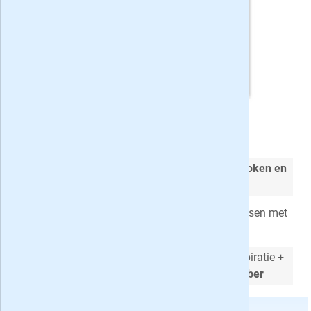
Delicious met korting
delicious. magazine is dáár waar het om
koken en
eten
draait
Maakbare recepten
, vol verhalen over mensen met
een
passie voor eten
Elke maand een blad barstensvol kookinspiratie +
een extra dikke
kerstspecial in december