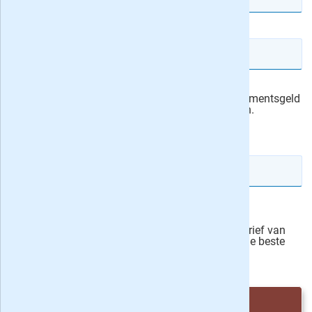
E-mailadres
Ik machtig Uitgeverij Roularta om het abonnementsgeld
automatisch van mijn rekening af te schrijven.
actievoorwaarden
IBAN rekeningnummer
Veilig bestellen
Ja, ik schrijf mij in voor de wekelijkse nieuwsbrief van
onze partner Bladen.nl en blijf op de hoogte van de beste
deals