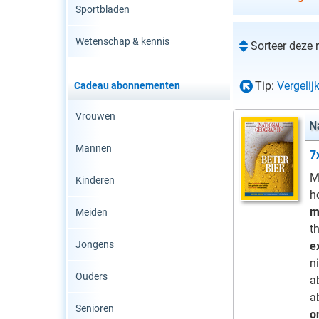
Sportbladen
Wetenschap & kennis
Sorteer deze 
Tip:
Vergelij
Cadeau abonnementen
Vrouwen
N
Mannen
7
M
Kinderen
h
m
Meiden
t
Jongens
e
n
Ouders
a
a
Senioren
o