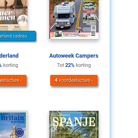
erland cadeau
derland
Autoweek Campers
%
korting
Tot
22%
korting
eelacties
4
voordeelacties