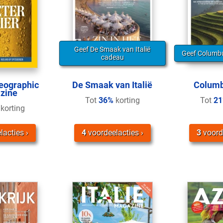
Geef De Smaak van Italië
Geef Columbu
cadeau
eographic
De Smaak van Italië
Columb
zine
Tot
36%
korting
Tot
2
korting
lacties
4
voordeelacties
3
voord