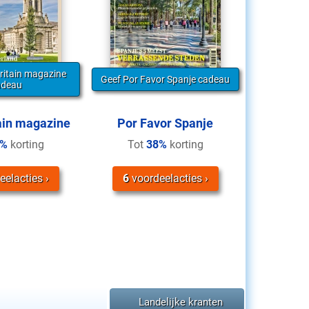
ritain magazine
Geef Por Favor Spanje cadeau
adeau
ain magazine
Por Favor Spanje
4%
korting
Tot
38%
korting
eelacties
6
voordeelacties
Landelijke kranten