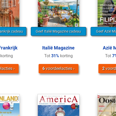
rankrijk cadeau
Geef Italië Magazine cadeau
Geef Azië M
Frankrijk
Italië Magazine
Azië 
korting
Tot
31%
korting
Tot
7
lacties
6
voordeelacties
2
voord