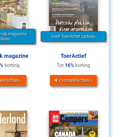
nrijk magazine
Geef ToerActief cadeau
adeau
jk magazine
ToerActief
7%
korting
Tot
16%
korting
eelacties
4
voordeelacties