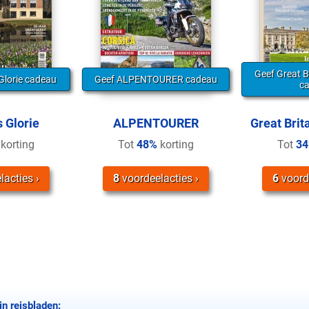
Geef Great B
Glorie cadeau
Geef ALPENTOURER cadeau
c
 Glorie
ALPENTOURER
Great Brit
korting
Tot
48%
korting
Tot
3
lacties
8
voordeelacties
6
voord
in reisbladen: