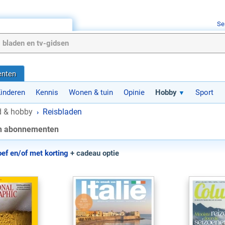
Se
nten
inderen
Kennis
Wonen & tuin
Opinie
Hobby
Sport
jd & hobby
Reisbladen
›
en abonnementen
oef en/of met korting
+ cadeau optie