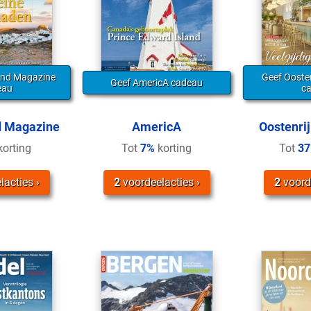
and Magazine
Geef Ooste
Geef AmericA cadeau
eau
c
d Magazine
AmericA
Oostenri
orting
Tot
7%
korting
Tot
3
lacties
2
voordeelacties
2
voord