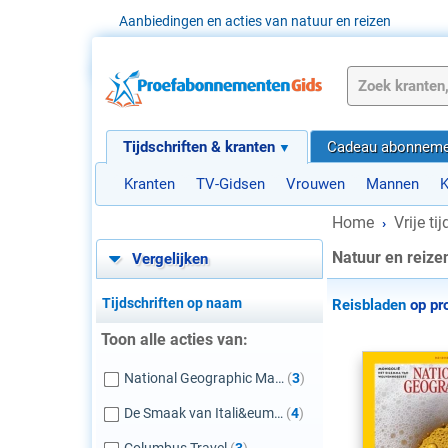
Aanbiedingen en acties van natuur en reizen
Tijdschriften & kranten
Cadeau abonneme
Kranten
TV-Gidsen
Vrouwen
Mannen
K
Home
Vrije ti
›
Natuur en reiz
Vergelijken
Tijdschriften op naam
Reisbladen
op pr
Toon alle acties van:
National Geographic Ma…
(
3
)
De Smaak van Itali&eum…
(
4
)