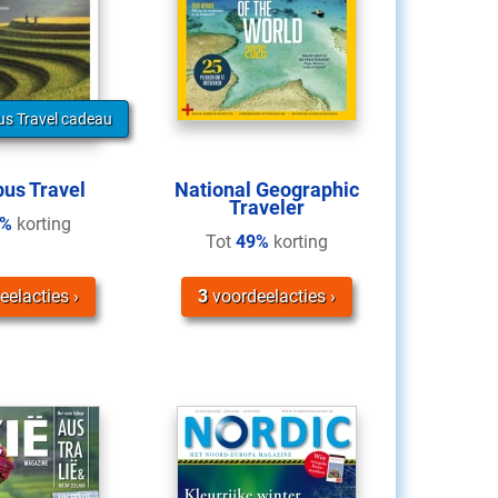
s Travel cadeau
us Travel
National Geographic
Traveler
1%
korting
Tot
49%
korting
eelacties
3
voordeelacties