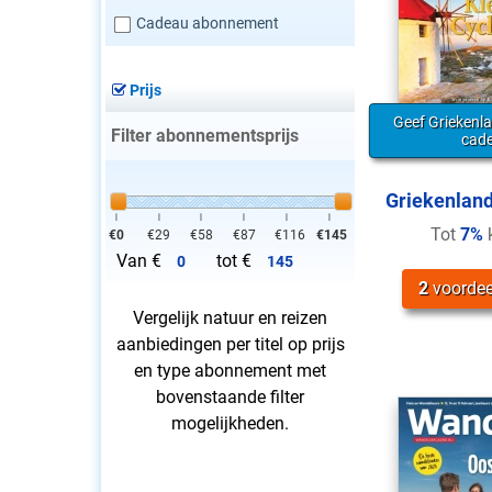
Cadeau abonnement
Prijs
Geef Griekenl
Filter abonnementsprijs
cad
Griekenlan
|
|
|
|
|
|
Tot
7%
k
€
0
€
29
€
58
€
87
€
116
€
145
Van €
tot €
2
voordee
Vergelijk natuur en reizen
aanbiedingen per titel op prijs
en type abonnement met
bovenstaande filter
mogelijkheden.