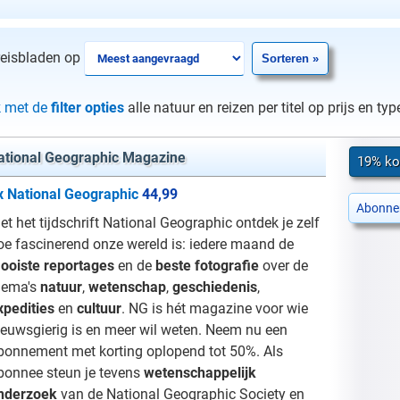
reisbladen op
k met de
filter opties
alle natuur en reizen per titel op prijs en t
ational Geographic Magazine
19% ko
x National Geographic
44,99
Abonne
et het tijdschrift National Geographic ontdek je zelf
oe fascinerend onze wereld is: iedere maand de
ooiste reportages
en de
beste fotografie
over de
hema's
natuur
,
wetenschap
,
geschiedenis
,
xpedities
en
cultuur
. NG is hét magazine voor wie
ieuwsgierig is en meer wil weten. Neem nu een
bonnement met korting oplopend tot 50%. Als
bonnee steun je tevens
wetenschappelijk
nderzoek
van de National Geographic Society en