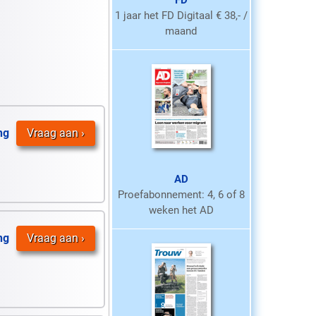
FD
1 jaar het FD Digitaal € 38,- /
maand
ng
Vraag aan
AD
Proefabonnement: 4, 6 of 8
weken het AD
ng
Vraag aan