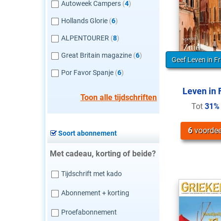
Autoweek Campers
(
4
)
Hollands Glorie
(
6
)
ALPENTOURER
(
8
)
Great Britain magazine
(
6
)
Geef Leven in F
Por Favor Spanje
(
6
)
Leven in 
Toon alle tijdschriften
Tot
31%
6
voordee
Soort abonnement
Met cadeau, korting of beide?
Tijdschrift met kado
Abonnement + korting
Proefabonnement