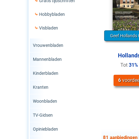
Gratis tijdschriften
Hobbybladen
Visbladen
Geef Hollands 
Vrouwenbladen
Hollands
Mannenbladen
Tot
31%
Kinderbladen
6
voordee
Kranten
Woonbladen
TV-Gidsen
Opiniebladen
81 aanbiedingen