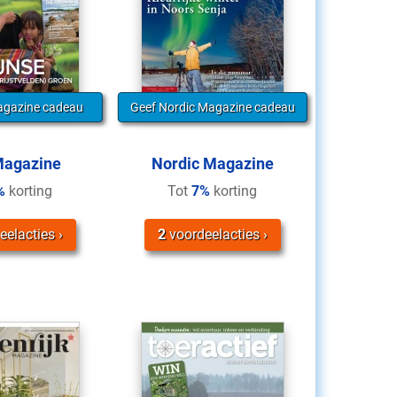
agazine cadeau
Geef Nordic Magazine cadeau
Magazine
Nordic Magazine
%
korting
Tot
7%
korting
eelacties
2
voordeelacties