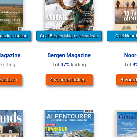
gazine cadeau
Geef Bergen Magazine cadeau
Geef Noord
agazine
Bergen Magazine
Noor
korting
Tot
37%
korting
Tot
9
lacties
4
voordeelacties
4
voord