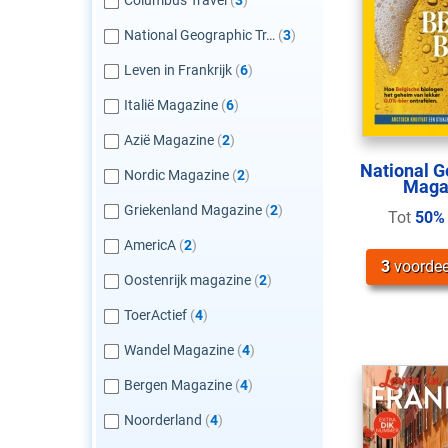
Columbus Travel
(
3
)
National Geographic Tr…
(
3
)
Leven in Frankrijk
(
6
)
Italië Magazine
(
6
)
Azië Magazine
(
2
)
National G
Nordic Magazine
(
2
)
Maga
Griekenland Magazine
(
2
)
Tot
50%
AmericA
(
2
)
3
voordee
Oostenrijk magazine
(
2
)
ToerActief
(
4
)
Wandel Magazine
(
4
)
Bergen Magazine
(
4
)
Noorderland
(
4
)