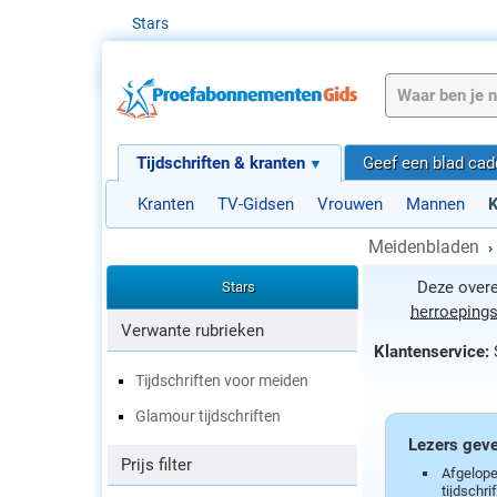
Stars
Tijdschriften & kranten
Geef een blad ca
Kranten
TV-Gidsen
Vrouwen
Mannen
K
Meidenbladen
›
Deze overe
Stars
herroepings
Verwante rubrieken
Klantenservice:
Tijdschriften voor meiden
Glamour tijdschriften
Lezers geve
Prijs filter
Afgelope
tijdschr