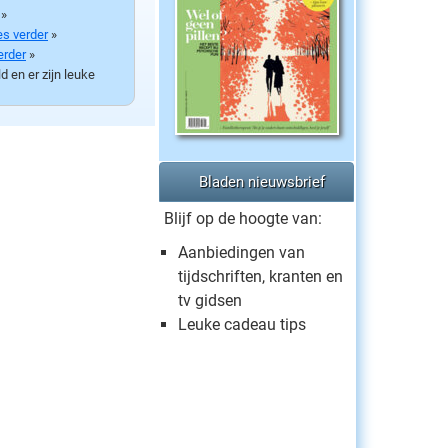
»
es verder
»
erder
»
d en er zijn leuke
s verder
»
nsie
.
Bladen nieuwsbrief
Blijf op de hoogte van:
Aanbiedingen van
tijdschriften, kranten en
tv gidsen
Leuke cadeau tips