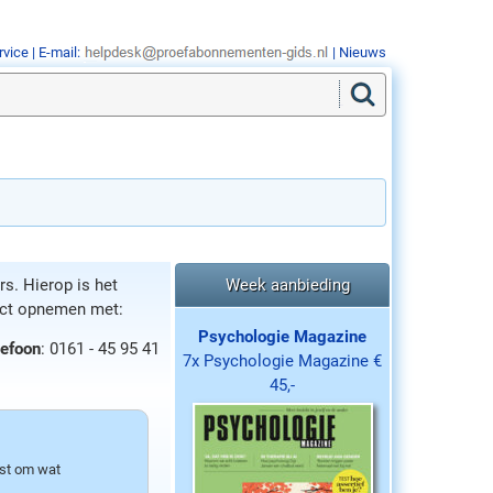
rvice
| E-mail:
|
Nieuws
s. Hierop is het
Week aanbieding
act opnemen met:
Psychologie Magazine
lefoon
: 0161 - 45 95 41
7x Psychologie Magazine €
45,-
est om wat