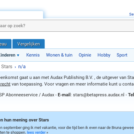
Se
deau
Vergelijken
inderen
Kennis
Wonen & tuin
Opinie
Hobby
Sport
Stars
n/a
›
enkomst gaat u aan met Audax Publishing B.V. , de uitgever van Star
recht
van toepassing. Voor vragen en meer informatie kunt u cont
SP Abonneeservice / Audax -
E-mail
: stars@betapress.audax.nl -
Te
n hun mening over Stars
n september ging ik met vakantie, voor die tijd ben ik even naar de Bruna gewe
iften te shoppen.
lees verder
»