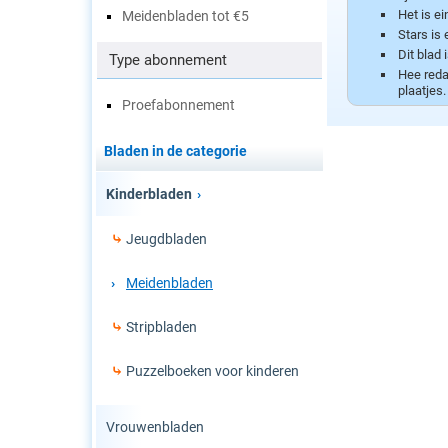
Het is e
Meidenbladen tot €5
Stars is 
Dit blad 
Type abonnement
Hee redac
plaatjes
Proefabonnement
Als ik op
Stars is 
Bladen in de categorie
Stars vin
Kinderbladen
Jeugdbladen
Meidenbladen
Stripbladen
Puzzelboeken voor kinderen
Vrouwenbladen