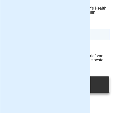
Ik machtig PXR Mag B.V., de uitgever van Men's Health,
om het abonnementsgeld automatisch van mijn
rekening af te schrijven.
actievoorwaarden
IBAN rekeningnummer
Veilig bestellen
Ja, ik schrijf mij in voor de wekelijkse nieuwsbrief van
onze partner Bladen.nl en blijf op de hoogte van de beste
deals
Privacy bij aanvraag
|
Privacy & cookies