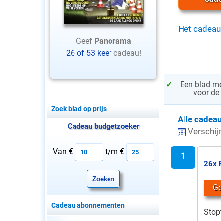
Het cadeau
Geef
Panorama
26 of 53 keer
cadeau!
✓
Een blad me
voor de
Zoek blad op prijs
Alle cadea
Cadeau budgetzoeker
Verschijn
Van €
t/m €
26x 
G
Cadeau abonnementen
Stop