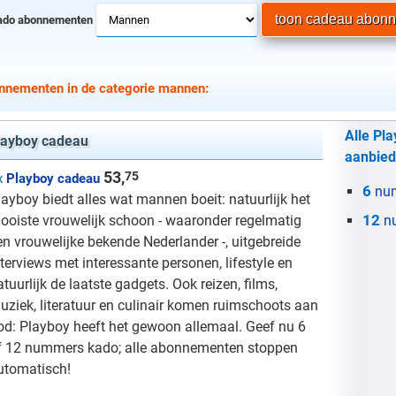
ado abonnementen
nnementen in de categorie mannen:
Alle Pl
layboy cadeau
aanbied
53,
75
x
Playboy cadeau
6
nu
layboy biedt alles wat mannen boeit: natuurlijk het
12
ooiste vrouwelijk schoon - waaronder regelmatig
n
en vrouwelijke bekende Nederlander -, uitgebreide
nterviews met interessante personen, lifestyle en
atuurlijk de laatste gadgets. Ook reizen, films,
uziek, literatuur en culinair komen ruimschoots aan
od: Playboy heeft het gewoon allemaal. Geef nu 6
f 12 nummers kado; alle abonnementen stoppen
utomatisch!