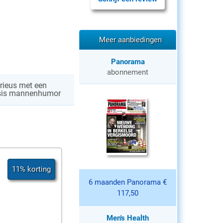
Meer aanbiedingen
Panorama
abonnement
rieus met een
sis mannenhumor
11% korting
6 maanden Panorama €
117,50
Men's Health