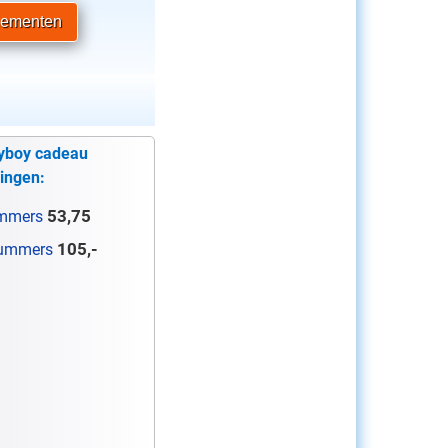
ayboy cadeau
ingen:
53,75
mmers
105,-
ummers