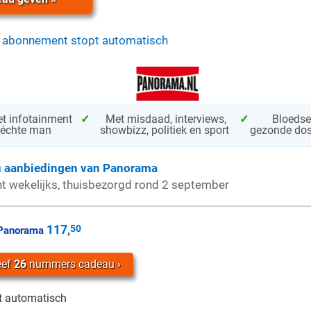
 abonnement stopt automatisch
t infotainment
✓
Met misdaad, interviews,
✓
Bloedse
 échte man
showbizz, politiek en sport
gezonde do
u aanbiedingen van Panorama
t wekelijks, thuisbezorgd rond 2 september
117,
50
Panorama
eef
26
nummers cadeau
t automatisch