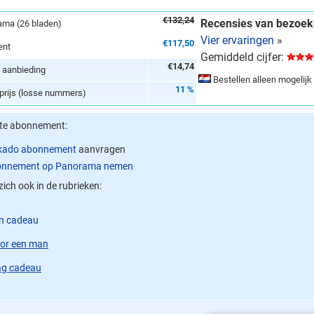
€132,24
Recensies van bezoek
ama (26 bladen)
Vier ervaringen
»
€117,50
ent
Gemiddeld cijfer:
€14,74
e aanbieding
Bestellen alleen mogelijk
11 %
lprijs (losse nummers)
ste abonnement:
kado abonnement
aanvragen
onnement op Panorama nemen
zich ook in de rubrieken:
en cadeau
or een man
ag cadeau