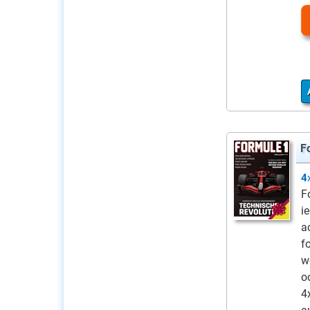
F
4
F
i
a
f
w
o
4