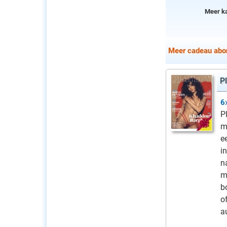
Meer k
Meer cadeau abo
P
6
P
m
e
i
n
m
b
o
a