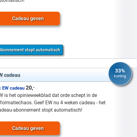
utomatisch!
Cadeau geven
Abonnement stopt automatisch
33%
W cadeau
korting
20,
-
x
EW cadeau
W is het opinieweekblad dat orde schept in de
nformatiechaos. Geef EW nu 4 weken cadeau - het
adeau-abonnement stopt automatisch!
Cadeau geven