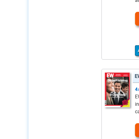
a
E
4
E
i
c