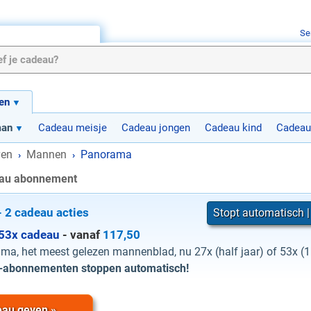
Se
en
man
Cadeau meisje
Cadeau jongen
Cadeau kind
Cadeau
ven
Mannen
Panorama
›
›
au abonnement
 2 cadeau acties
Stopt automatisch |
 53x cadeau
- vanaf
117,50
ma, het meest gelezen mannenblad, nu 27x (half jaar) of 53x (1
u-abonnementen stoppen automatisch!
au geven »