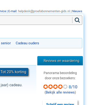
rvice
| E-mail:
|
Nieuws
 senior
Cadeau ouders
Reviews en waardering
 Tot 20% korting
Panorama beoordeling
door onze bezoekers:
 jaar) cadeau.
8
/10
(
Bekijk alle reviews
)
Schrijf een review