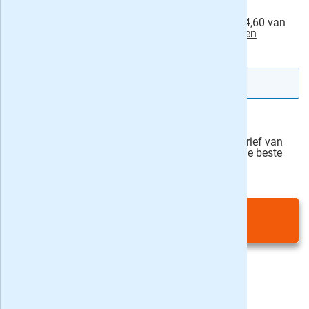
Ik machtig Onze Eigen Tuin om eenmalig € 34,60 van
mijn rekening af te schrijven.
actievoorwaarden
IBAN rekeningnummer
Veilig bestellen
Ja, ik schrijf mij in voor de wekelijkse nieuwsbrief van
onze partner Bladen.nl en blijf op de hoogte van de beste
deals
Privacy bij aanvraag
|
Privacy & cookies