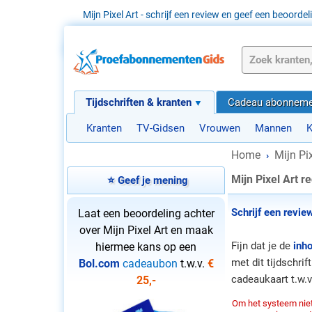
Mijn Pixel Art - schrijf een review en geef een beoordel
Tijdschriften & kranten
Cadeau abonneme
Kranten
TV-Gidsen
Vrouwen
Mannen
K
Home
Mijn Pix
›
Mijn Pixel Art r
⭐ Geef je mening
Schrijf een revie
Laat een beoordeling achter
over Mijn Pixel Art en maak
Fijn dat je de
inh
hiermee kans op een
met dit tijdschri
Bol.com
cadeaubon
t.w.v.
€
cadeaukaart t.w.
25,-
Om het systeem niet 