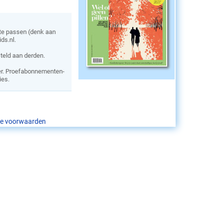
 te passen (denk aan
ds.nl.
steld aan derden.
r. Proefabonnementen-
ies.
e voorwaarden