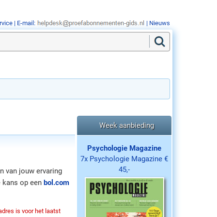
rvice
| E-mail:
|
Nieuws
Week aanbieding
Psychologie Magazine
7x Psychologie Magazine €
45,-
n van jouw ervaring
je kans op een
bol.com
dres is voor het laatst