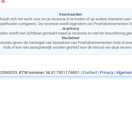
op .
Voorwaarden
houdt zich het recht voor om je recensie in te korten of op andere manieren aan
spelfouten corrigeren). De recensie wordt eigendom van Proefabonnementen-Gi
Je privacy
adres wordt niet zichtbaar gemaakt naast je recensie en niet ter beschikking ge
Disclaimer
ensies geven de meningen van bezoekers van Proefabonnementen-Gids.nl wee
Gids.nl kan niet aansprakelijk worden gesteld voor de inhoud van deze recens
 02080053,
BTW nummer
: NL817901176B01 |
Contact
|
Privacy
|
Algemen