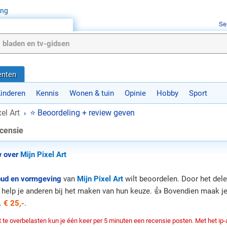
ing
Se
nten
inderen
Kennis
Wonen & tuin
Opinie
Hobby
Sport
el Art
⭐ Beoordeling + review geven
›
ecensie
w over
Mijn Pixel Art
oud en vormgeving
van
Mijn Pixel Art
wilt beoordelen. Door het dele
ft help je anderen bij het maken van hun keuze. 👍 Bovendien maak 
v.
€ 25,-
.
te overbelasten kun je één keer per 5 minuten een recensie posten. Met het ip-a