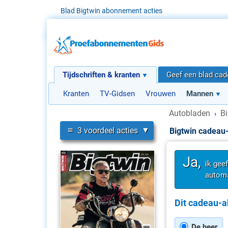
Blad Bigtwin abonnement acties
Tijdschriften & kranten
Geef een blad ca
Kranten
TV-Gidsen
Vrouwen
Mannen
Autobladen
B
›
≡
3 voordeel acties
Bigtwin cadea
Ja,
ik gee
automa
Dit cadeau-a
De heer