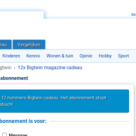
Se
deau
Vergelijken
Kinderen
Kennis
Wonen & tuin
Opinie
Hobby
Sport
igtwin
12x Bigtwin magazine cadeau
›
u-abonnement
f 12 nummers Bigtwin cadeau. Het abonnement stopt
tisch!
bonnement is voor:
Mevrouw