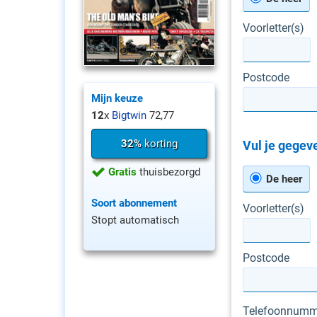
Voorletter(s)
Postcode
Mijn keuze
12
x
Bigtwin
72,77
32%
korting
Vul je gegeve
Gratis
thuisbezorgd
De heer
Soort abonnement
Voorletter(s)
Stopt automatisch
Postcode
Telefoonnumm