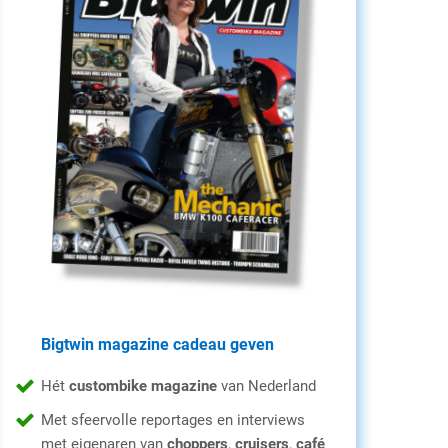
Bigtwin magazine cadeau geven
Hét
custombike magazine
van Nederland
Met sfeervolle reportages en interviews
met eigenaren van
choppers
,
cruisers
,
café