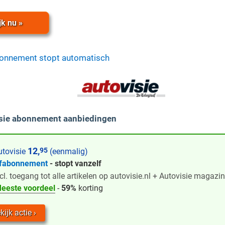
jk nu »
bonnement stopt automatisch
isie abonnement aanbiedingen
12,
95
tovisie
(eenmalig)
fabonnement
- stopt vanzelf
cl. toegang tot alle artikelen op autovisie.nl + Autovisie magazin
eeste voordeel
-
59%
korting
kijk actie