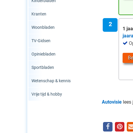
Kinderbladen
Kranten
Woonbladen
1 jaa
jaar
TV-Gidsen
Op
Opiniebladen
Be
Sportbladen
Wetenschap & kennis
Vrije tijd & hobby
Autovisie
lees 