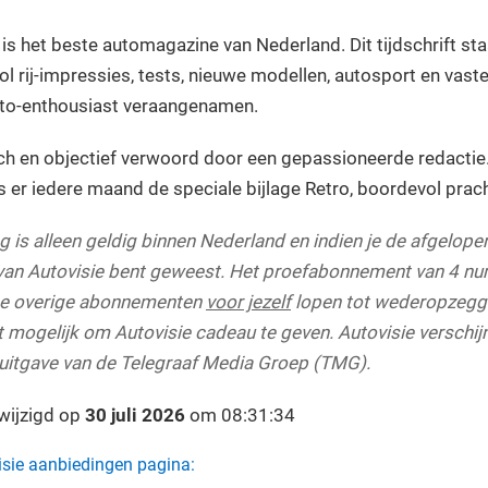
 is het beste automagazine van Nederland. Dit tijdschrift st
l rij-impressies, tests, nieuwe modellen, autosport en vaste
uto-enthousiast veraangenamen.
sch en objectief verwoord door een gepassioneerde redactie.
is er iedere maand de speciale bijlage Retro, boordevol prac
 is alleen geldig binnen Nederland en indien je de afgelop
an Autovisie bent geweest. Het proefabonnement van 4 n
De overige abonnementen
voor jezelf
lopen tot wederopzeggi
mogelijk om Autovisie cadeau te geven. Autovisie verschijnt
n uitgave van de Telegraaf Media Groep (TMG).
ewijzigd op
30 juli 2026
om 08:31:34
isie aanbiedingen pagina: