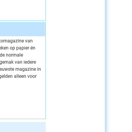
automagazine van
eken op papier én
 de normale
 gemak van iedere
ieuwste magazine in
elden alleen voor