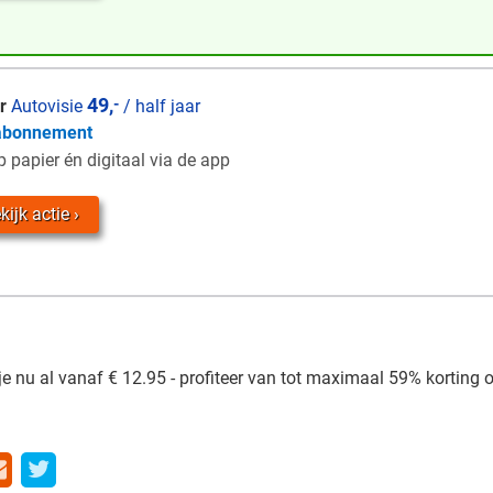
49,
-
r
Autovisie
/ half jaar
abonnement
 papier én digitaal via de app
kijk actie
je nu al vanaf € 12.95 - profiteer van tot maximaal 59% korting op