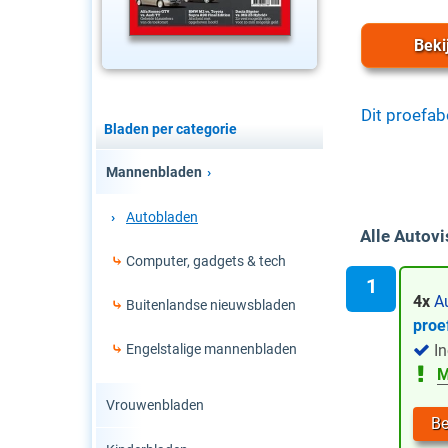
Beki
Dit proefa
Bladen per categorie
Mannenbladen
Autobladen
Alle Autov
Computer, gadgets & tech
4x
Au
Buitenlandse nieuwsbladen
proe
Engelstalige mannenbladen
In
M
Vrouwenbladen
Be