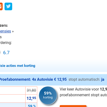
zers:
censies
»
s
dering:
6.7
sie acties met korting
Proefabonnement: 4x Autovisie € 12,95
stopt automatisch:
ja
Vier keer Autovisie voor
12,
31,80
59%
proefabonnement stopt aut
korting
12,
95
59 %