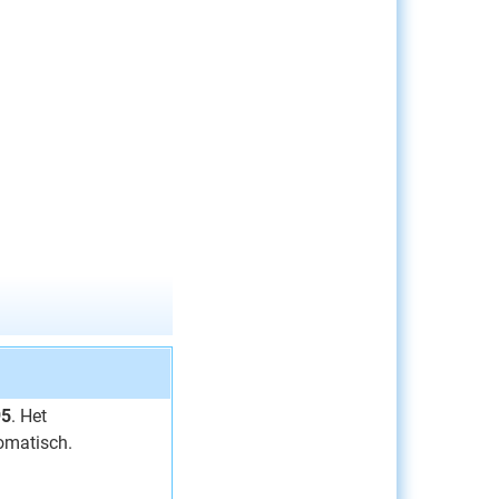
95
. Het
omatisch.