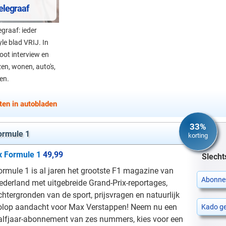
Telegraaf
egraaf: ieder
le blad VRIJ. In
root interview en
en, wonen, auto's,
en.
en in autobladen
33%
ormule 1
korting
x Formule 1
49,99
Slecht
ormule 1 is al jaren het grootste F1 magazine van
Abonne
ederland met uitgebreide Grand-Prix-reportages,
chtergronden van de sport, prijsvragen en natuurlijk
olop aandacht voor Max Verstappen! Neem nu een
Kado g
alfjaar-abonnement van zes nummers, kies voor een