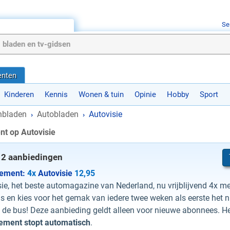
Se
nten
Kinderen
Kennis
Wonen & tuin
Opinie
Hobby
Sport
bladen
Autobladen
Autovisie
›
›
t op Autovisie
2 aanbiedingen
nement:
4x
Autovisie
12,95
ie, het beste automagazine van Nederland, nu vrijblijvend 4x m
js en kies voor het gemak van iedere twee weken als eerste het 
 de bus! Deze aanbieding geldt alleen voor nieuwe abonnees. H
ement stopt automatisch
.