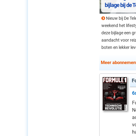
bijlage bij de 
Nieuw bij De Tel
weekend het lifesty
deze bijlage een g
aandacht voor reiz
boten en lekker lev
Meer abonnement
F
6
F
N
a
v
h