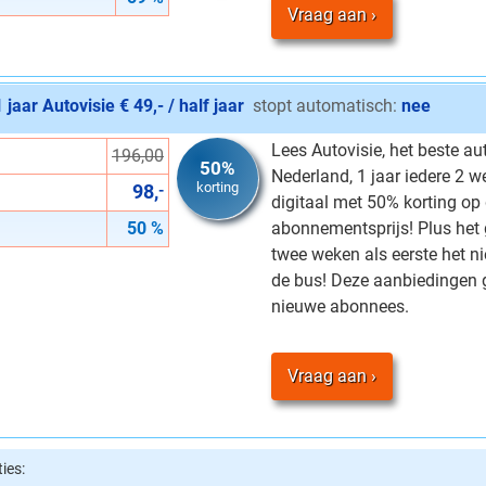
Vraag aan
1 jaar Autovisie € 49,- / half jaar
stopt automatisch:
nee
Lees Autovisie, het beste 
196,00
50%
Nederland, 1 jaar iedere 2 w
korting
98,
-
digitaal met 50% korting op
50 %
abonnementsprijs! Plus het
twee weken als eerste het n
de bus! Deze aanbiedingen g
nieuwe abonnees.
Vraag aan
ies: