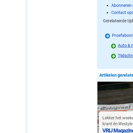
Abonneren 
Contact op
Gerelateerde tij
Proefabon
Auto & m
Tijdsch
Artikelen gerelat
Lekker het week
krant én lifestyle
VRIJ Magazin