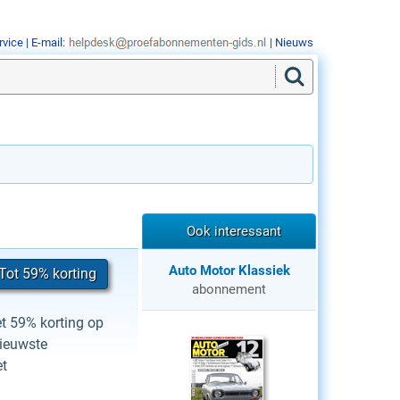
rvice
| E-mail:
|
Nieuws
Ook interessant
Auto Motor Klassiek
Tot 59% korting
abonnement
et 59% korting op
nieuwste
et