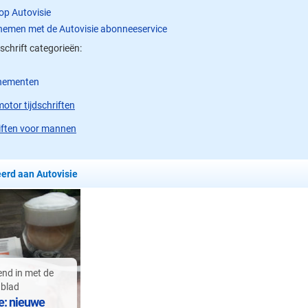
op Autovisie
nemen met de Autovisie abonneeservice
dschrift categorieën:
nementen
otor tijdschriften
riften voor mannen
eerd aan Autovisie
end in met de
 blad
e: nieuwe