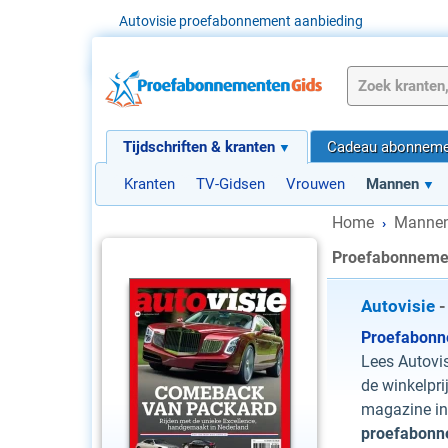
Autovisie proefabonnement aanbieding
Tijdschriften & kranten
Cadeau abonneme
Kranten
TV-Gidsen
Vrouwen
Mannen
Home
Mannen
›
Proefabonnemen
Autovisie
-
Proefabon
Lees Autovis
de winkelpri
magazine in
proefabonn