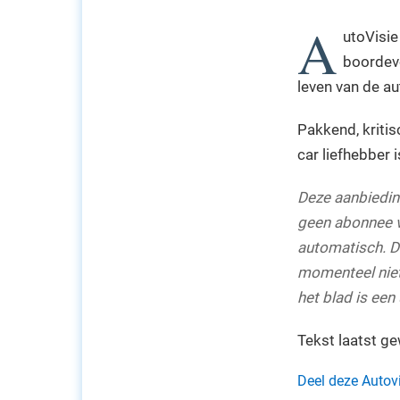
A
utoVisie
boordevo
leven van de a
Pakkend, kriti
car liefhebber 
Deze aanbieding
geen abonnee v
automatisch. 
momenteel niet 
het blad is ee
Tekst laatst g
Deel deze Autov