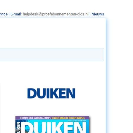
rvice
| E-mail:
|
Nieuws