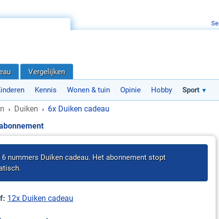
Se
deau
Vergelijken
inderen
Kennis
Wonen & tuin
Opinie
Hobby
Sport
en
Duiken
6x Duiken cadeau
›
›
-abonnement
f 6 nummers Duiken cadeau. Het abonnement stopt
tisch.
f:
12x Duiken cadeau