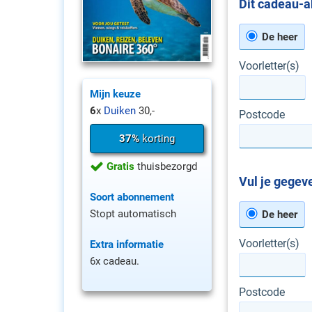
Dit cadeau-a
De heer
Voorletter(s)
Mijn keuze
6
x
Duiken
30,-
Postcode
37%
korting
Gratis
thuisbezorgd
Vul je gegeve
Soort abonnement
Stopt automatisch
De heer
Voorletter(s)
Extra informatie
6x cadeau.
Postcode