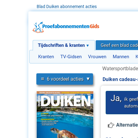
Blad Duiken abonnement acties
Tijdschriften & kranten
Geef een blad ca
Kranten
TV-Gidsen
Vrouwen
Mannen
K
Watersportblad
≡
6 voordeel acties
Duiken cadeau
Ja,
ik gee
automa
Alternatie