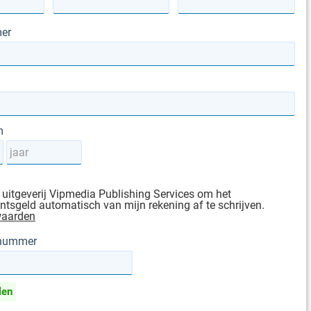
er
m
 uitgeverij Vipmedia Publishing Services om het
sgeld automatisch van mijn rekening af te schrijven.
waarden
gnummer
len