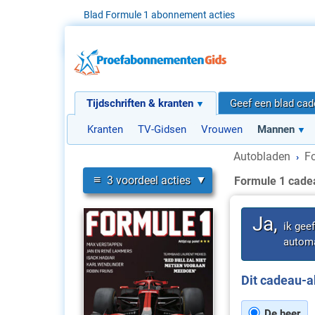
Blad Formule 1 abonnement acties
Tijdschriften & kranten
Geef een blad ca
Kranten
TV-Gidsen
Vrouwen
Mannen
Autobladen
F
›
≡
3 voordeel acties
Formule 1 cad
Ja,
ik gee
automa
Dit cadeau-a
De heer