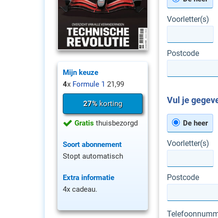
Voorletter(s)
Postcode
Mijn keuze
4
x
Formule 1
21,99
Vul je gegeve
27%
korting
Gratis
thuisbezorgd
De heer
Voorletter(s)
Soort abonnement
Stopt automatisch
Postcode
Extra informatie
4x cadeau.
Telefoonnumm