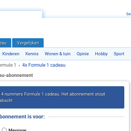
Se
deau
Vergelijken
Kinderen
Kennis
Wonen & tuin
Opinie
Hobby
Sport
ormule 1
4x Formule 1 cadeau
›
eau-abonnement
f 4 nummers Formule 1 cadeau. Het abonnement stopt
tisch!
bonnement is voor:
Mevrouw