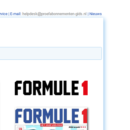
rvice
| E-mail:
|
Nieuws