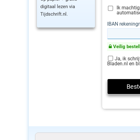
digitaal lezen via
Ik machtig
automatisc
Tijdschrift.nl.
IBAN rekenin
Veilig bestel
Ja, ik schri
Bladen.nl en bl