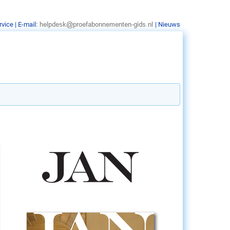
rvice
| E-mail:
|
Nieuws