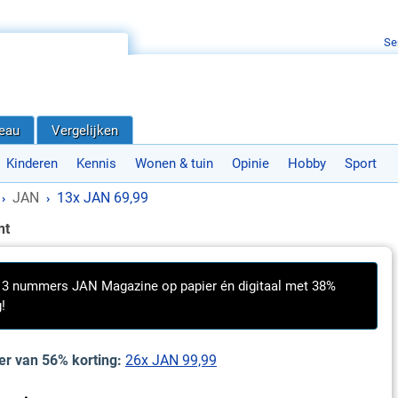
Se
deau
Vergelijken
Kinderen
Kennis
Wonen & tuin
Opinie
Hobby
Sport
JAN
13x JAN 69,99
›
›
nt
 13 nummers JAN Magazine op papier én digitaal met 38%
!
eer van 56% korting:
26x JAN 99,99