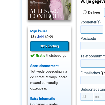
Vul je gegeve
De heer
Voorletter(s)
Mijn keuze
13
x
JAN
69,99
Postcode
38%
korting
Gratis
thuisbezorgd
Telefoonnumm
Soort abonnement
Tot wederopzegging, na
E-mailadres
de eerste termijn iedere
maand eenvoudig
opzegbaar.
Geboortedatu
Extra informatie
Op papier + gratis