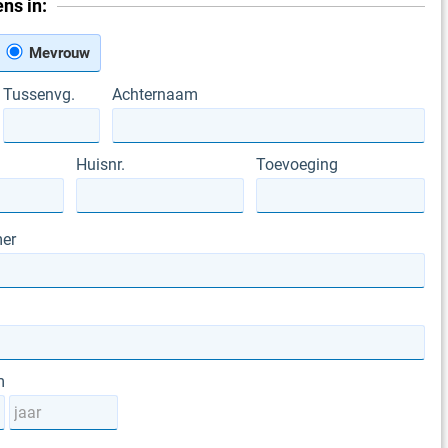
ns in:
Mevrouw
Tussenvg.
Achternaam
Huisnr.
Toevoeging
er
m