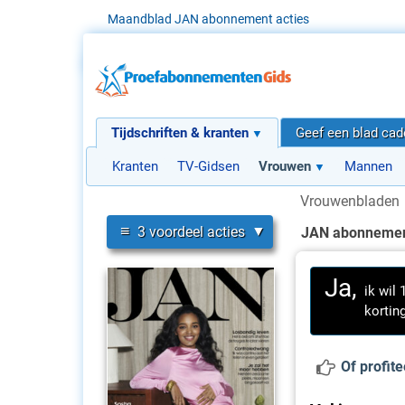
Maandblad JAN abonnement acties
Tijdschriften & kranten
Geef een blad ca
Kranten
TV-Gidsen
Vrouwen
Mannen
Vrouwenbladen
≡
3 voordeel acties
JAN abonneme
Ja,
ik wil
korting
Of profit