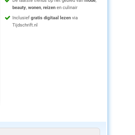
De laatste trends op het gebied van
mode
,
beauty
,
wonen
,
reizen
en culinair
Inclusief
gratis digitaal lezen
via
Tijdschrift.nl