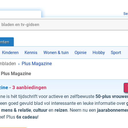
Se
nten
Kinderen
Kennis
Wonen & tuin
Opinie
Hobby
Sport
nbladen
Plus Magazine
›
 Plus Magazine
zine
-
3 aanbiedingen
e is hét tijdschrift voor actieve en zelfbewuste
50-plus vrouw
en goed gevuld blad vol interessante en leuke informatie over
,
mens & relatie
,
cultuur
en
reizen
. Neem nu een
jaarabonneme
eef Plus
6x cadeau
!