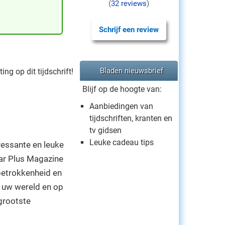
(
32 reviews
)
Schrijf een review
Bladen nieuwsbrief
ng op dit tijdschrift!
Blijf op de hoogte van:
Aanbiedingen van
tijdschriften, kranten en
tv gidsen
Leuke cadeau tips
ressante en leuke
Maar Plus Magazine
 betrokkenheid en
p uw wereld en op
 grootste