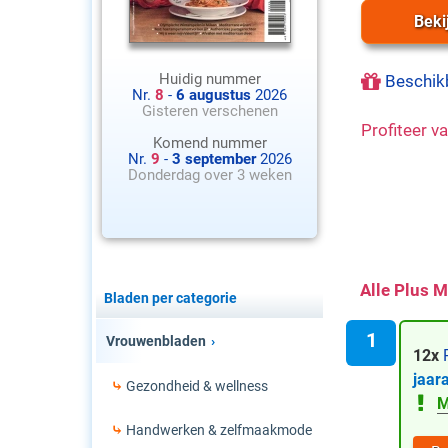
Beki
Huidig nummer
Beschik
Nr.
8
-
6 augustus
2026
Gisteren verschenen
Profiteer v
Komend nummer
Nr.
9
-
3 september
2026
Donderdag over 3 weken
Alle Plus 
Bladen per categorie
Vrouwenbladen
12x
P
jaar
Gezondheid & wellness
M
Handwerken & zelfmaakmode