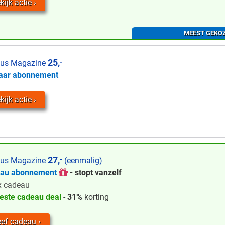
kijk actie
MEEST GEKO
25,
-
us Magazine
jaar abonnement
kijk actie
27,
-
us Magazine
(eenmalig)
eau abonnement
- stopt vanzelf
x cadeau
este cadeau deal
-
31%
korting
ef cadeau