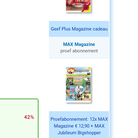
Geef Plus Magazine cadeau
MAX Magazine
proef abonnement
42%
Proefabonnement: 12x MAX
Magazine € 12,90 + MAX
Jubileum Bigshopper