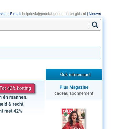
rvice
| E-mail:
|
Nieuws
Ook interessant
Plus Magazine
Tot 42% korting
cadeau abonnement
en én mannen
.
geld & recht
,
nt met 42%