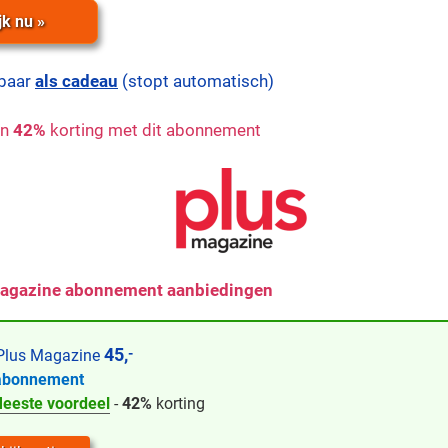
jk nu »
baar
als cadeau
(stopt automatisch)
an
42%
korting met dit abonnement
Magazine abonnement aanbiedingen
45,
-
lus Magazine
abonnement
eeste voordeel
-
42%
korting