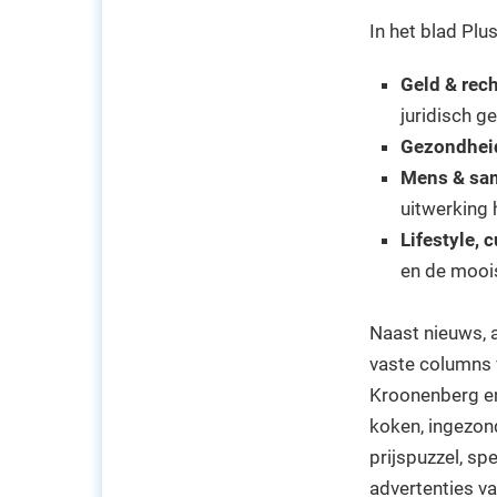
In het blad Pl
Geld & rec
juridisch g
Gezondhei
Mens & sa
uitwerking 
Lifestyle, 
en de moois
Naast nieuws, a
vaste columns 
Kroonenberg en
koken, ingezon
prijspuzzel, sp
advertenties va