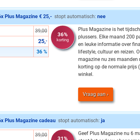
6x Plus Magazine € 25,-
stopt automatisch:
nee
Plus Magazine is het tijdschr
39,00
36%
plussers. Elke maand 200 pa
korting
25,
-
en leuke informatie over fin
36 %
lifestyle, cultuur en reizen.
magazine nu zes maanden m
korting op de normale prijs 
winkel.
Vraag aan
6x Plus Magazine cadeau
stopt automatisch:
ja
Geef Plus Magazine nu 6 m
39,00
31%