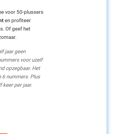
ne voor 50-plussers
nt
en profiteer
us. Of geef het
 zomaar.
lf jaar geen
nummers voor uzelf
nd opzegbaar. Het
n 6 nummers. Plus
 keer per jaar.