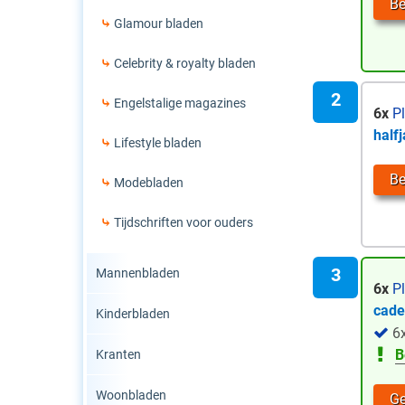
Be
Glamour bladen
Celebrity & royalty bladen
Engelstalige magazines
6x
Pl
half
Lifestyle bladen
Be
Modebladen
Tijdschriften voor ouders
Mannenbladen
6x
Pl
cad
Kinderbladen
6
B
Kranten
Woonbladen
Ge