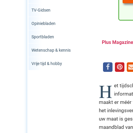
TV-Gidsen
Opiniebladen
Sportbladen
Plus Magazin
Wetenschap & kennis
Vrije tijd & hobby
H
et tijds
informat
maakt er méér v
het inlevingsve
uw maat is gesn
maandblad van