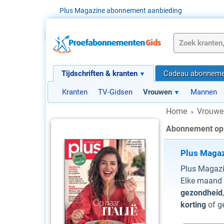
Plus Magazine abonnement aanbieding
Tijdschriften & kranten
Cadeau abonneme
Kranten
TV-Gidsen
Vrouwen
Mannen
Home
Vrouwe
›
Abonnement op
Plus Maga
Plus Magazin
Elke maand e
gezondheid
korting
of g