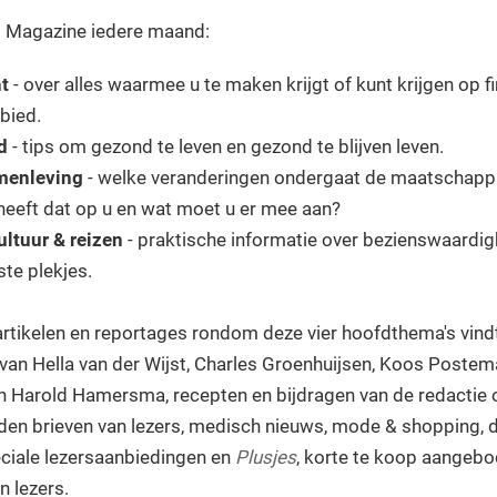
us Magazine iedere maand:
ht
- over alles waarmee u te maken krijgt of kunt krijgen op f
ebied.
d
- tips om gezond te leven en gezond te blijven leven.
menleving
- welke veranderingen ondergaat de maatschappi
heeft dat op u en wat moet u er mee aan?
cultuur & reizen
- praktische informatie over bezienswaardigh
te plekjes.
rtikelen en reportages rondom deze vier hoofdthema's vindt
van Hella van der Wijst, Charles Groenhuijsen, Koos Postem
 Harold Hamersma, recepten en bijdragen van de redactie o
den brieven van lezers, medisch nieuws, mode & shopping, d
eciale lezersaanbiedingen en
Plusjes
, korte te koop aangeb
n lezers.