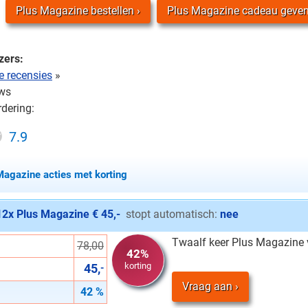
Plus Magazine bestellen
Plus Magazine cadeau geve
zers:
e recensies
»
ws
dering:
7.9
Magazine acties met korting
12x Plus Magazine € 45,-
stopt automatisch:
nee
Twaalf keer Plus Magazine
78,00
42%
korting
45,
-
Vraag aan
42 %