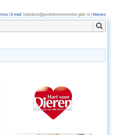
rvice
| E-mail:
|
Nieuws