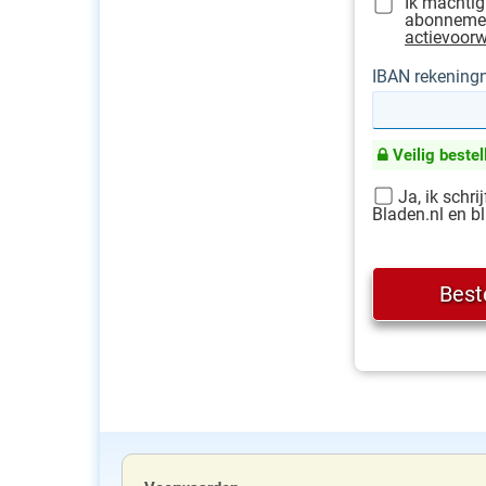
Ik machtig
abonnement
actievoor
IBAN rekenin
Veilig bestel
Ja, ik schri
Bladen.nl en bl