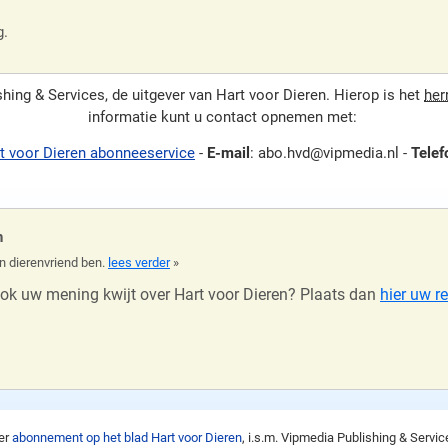
g.
ng & Services, de uitgever van Hart voor Dieren. Hierop is het
her
informatie kunt u contact opnemen met:
t voor Dieren abonneeservice
-
E-mail
: abo.hvd@vipmedia.nl -
Telef
n
en dierenvriend ben.
lees verder
»
ook uw mening kwijt over Hart voor Dieren? Plaats dan
hier uw r
er
abonnement op het blad Hart voor Dieren
, i.s.m. Vipmedia Publishing & Servi