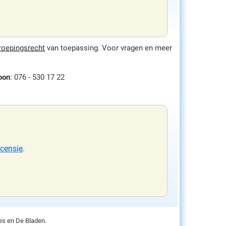
roepingsrecht
van toepassing. Voor vragen en meer
oon
: 076 - 530 17 22
ecensie
.
ces en De Bladen.