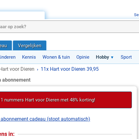
Se
deau
Vergelijken
inderen
Kennis
Wonen & tuin
Opinie
Hobby
Sport
Hart voor Dieren
11x Hart voor Dieren 39,95
›
en abonnement
 11 nummers Hart voor Dieren met 48% korting!
it abonnement cadeau (stopt automatisch)
ns in: