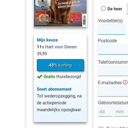
De heer
Voorletter(s)
Mijn keuze
Postcode
11
x
Hart voor Dieren
39,95
Telefoonnumm
48%
korting
Gratis
thuisbezorgd
E-mailadres
Soort abonnement
Tot wederopzegging, na
Geboortedatu
de actieperiode
maandelijks opzegbaar.