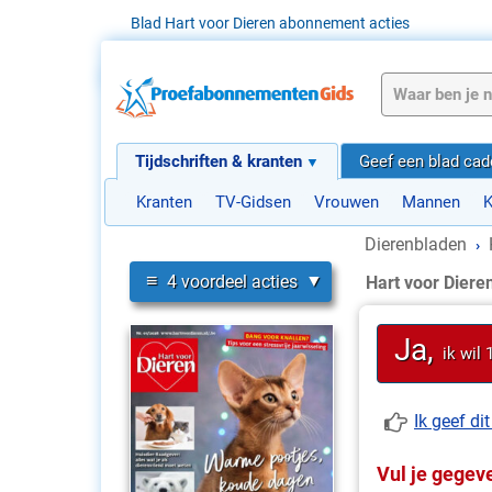
Blad Hart voor Dieren abonnement acties
Tijdschriften & kranten
Geef een blad ca
Kranten
TV-Gidsen
Vrouwen
Mannen
K
Dierenbladen
›
≡
4 voordeel acties
Hart voor Dier
Ja,
ik wil
Ik geef d
Vul je gegeve