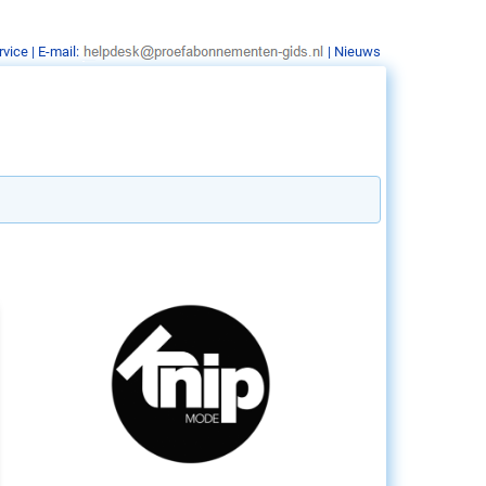
rvice
| E-mail:
|
Nieuws