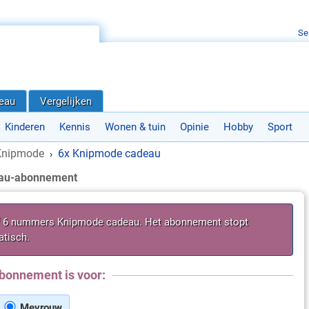
Se
deau
Vergelijken
Kinderen
Kennis
Wonen & tuin
Opinie
Hobby
Sport
Knipmode
6x Knipmode cadeau
›
au-abonnement
f 6 nummers Knipmode cadeau. Het abonnement stopt
tisch.
bonnement is voor:
Mevrouw