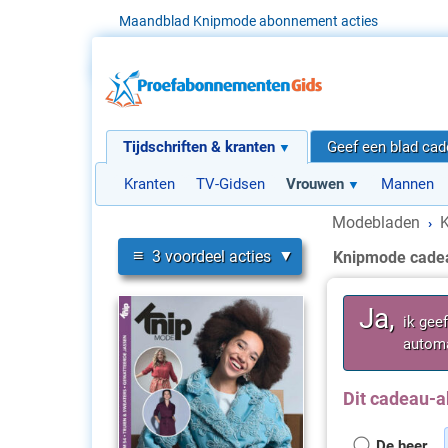
Maandblad Knipmode abonnement acties
Tijdschriften & kranten
Geef een blad ca
Kranten
TV-Gidsen
Vrouwen
Mannen
Modebladen
›
≡
3 voordeel acties
Knipmode cade
Ja,
ik gee
automa
Dit cadeau-a
De heer