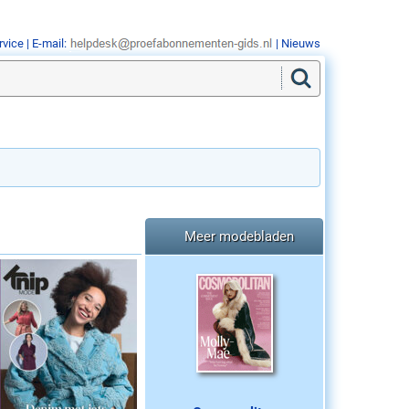
rvice
| E-mail:
|
Nieuws
Meer modebladen