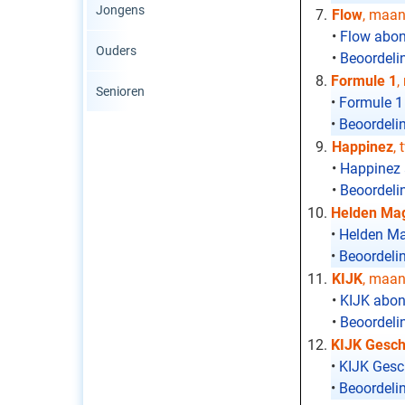
Jongens
Flow
, maa
•
Flow abon
Ouders
•
Beoordeli
Formule 1
,
Senioren
•
Formule 1
•
Beoordeli
Happinez
,
•
Happinez 
•
Beoordeli
Helden Ma
•
Helden Ma
•
Beoordeli
KIJK
, maa
•
KIJK abon
•
Beoordeli
KIJK Gesch
•
KIJK Gesc
•
Beoordeli