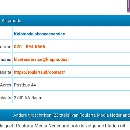
e Knipmode
Knipmode abonneeservice
lefoon
020 - 894 5665
ladres
klantenservice@knipmode.nl
ebsite
https://roularta.nl/contact/
Adres
Postbus 44
plaats
3740 AA Baarn
Andere tijdschriften [23 titels] van Roularta Media Nederland
 geeft Roularta Media Nederland ook de volgende bladen uit: