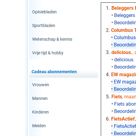
Beleggers 
Opiniebladen
•
Beleggers
•
Beoordeli
Sportbladen
Columbus T
•
Columbus 
Wetenschap & kennis
•
Beoordeli
delicious.
,
Vrije tijd & hobby
•
delicious
•
Beoordelin
Cadeau abonnementen
EW magazi
•
EW magazi
Vrouwen
•
Beoordeli
Fiets
, maa
Mannen
•
Fiets abo
•
Beoordelin
Kinderen
FietsActief
Meiden
•
FietsActi
•
Beoordelin