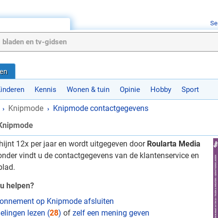
Se
en
inderen
Kennis
Wonen & tuin
Opinie
Hobby
Sport
Knipmode
Knipmode contactgegevens
›
›
 Knipmode
hijnt 12x per jaar en wordt uitgegeven door
Roularta Media
ronder vindt u de contactgegevens van de klantenservice en
blad.
u helpen?
onnement op Knipmode afsluiten
elingen lezen (
28
)
of
zelf een mening geven