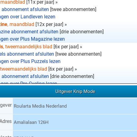
, maandblad
[11x per jaar] »
 abonnement afsluiten
[twee abonnementen]
ngen over Landleven lezen
ine
, maandblad
[12x per jaar] »
zine abonnement afsluiten
[drie abonnementen]
ngen over Plus Magazine lezen
ls
, tweemaandelijks blad
[6x per jaar] »
els abonnement afsluiten
[twee abonnementen]
ngen over Plus Puzzels lezen
, tweemaandelijks blad
[6x per jaar] »
g abonnement afsluiten
[drie abonnementen]
gen over Pro Cycling lezen
e Magazine
, maandblad
[11x per jaar] »
Uitgever Knip Mode
ie Magazine abonnement afsluiten
[drie abonnementen]
gever
ngen over Psychologie Magazine lezen
Roularta Media Nederland
azine
, maandblad
[12x per jaar] »
azine abonnement afsluiten
[drie abonnementen]
Adres
Amalialaan 126H
ngen over Roots lezen
maandblad
[10x per jaar] »