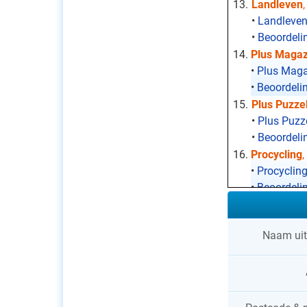
Landleven
•
Landleven
•
Beoordeli
Plus Magaz
•
Plus Maga
•
Beoordeli
Plus Puzze
•
Plus Puzz
•
Beoordeli
Procycling
•
Procyclin
•
Beoordelin
Psychologi
•
Psycholog
Naam uit
•
Beoordeli
Roots mag
•
Roots mag
•
Beoordeli
Seasons
, 