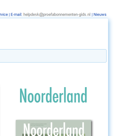
rvice
| E-mail:
|
Nieuws