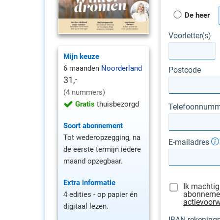
De heer
Voorletter(s)
Mijn keuze
6 maanden
Noorderland
Postcode
31,
-
(4 nummers)
Gratis
thuisbezorgd
Telefoonnumm
Soort abonnement
Tot wederopzegging, na
E-mailadres
de eerste termijn iedere
maand opzegbaar.
Extra informatie
Ik machtig
abonnement
4 edities - op papier én
actievoor
digitaal lezen.
IBAN rekenin