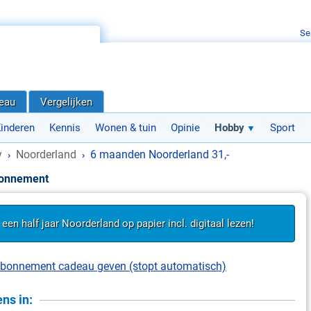
Se
deau
Vergelijken
inderen
Kennis
Wonen & tuin
Opinie
Hobby
Sport
y
Noorderland
6 maanden Noorderland 31,-
›
›
bonnement
 een half jaar Noorderland op papier incl. digitaal lezen!
t abonnement cadeau geven (stopt automatisch)
ns in: