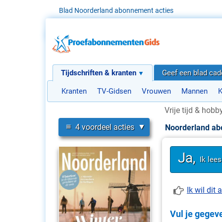
Blad Noorderland abonnement acties
Tijdschriften & kranten
Geef een blad ca
Kranten
TV-Gidsen
Vrouwen
Mannen
K
Vrije tijd & hobb
≡
4 voordeel acties
Noorderland a
Ja,
Ik lees
Ik wil di
Vul je gegeve